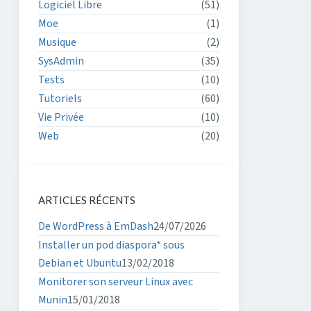
Logiciel Libre
(51)
Moe
(1)
Musique
(2)
SysAdmin
(35)
Tests
(10)
Tutoriels
(60)
Vie Privée
(10)
Web
(20)
ARTICLES RÉCENTS
De WordPress à EmDash
24/07/2026
Installer un pod diaspora* sous
Debian et Ubuntu
13/02/2018
Monitorer son serveur Linux avec
Munin
15/01/2018