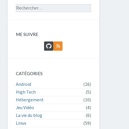
Rechercher sur le site
ME SUIVRE
GitHub
Flux RSS
CATÉGORIES
Android
(16)
High Tech
(5)
Hébergement
(10)
Jeu Vidéo
(4)
La vie du blog
(6)
Linux
(59)