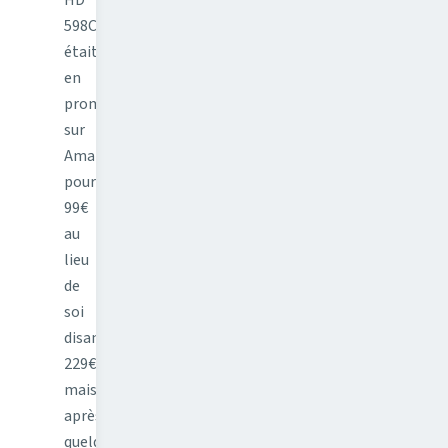
598Cs
était
en
promo
sur
Amazon
pour
99€
au
lieu
de
soi
disant
229€
mais
après
quelques