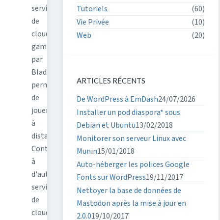
service
Tutoriels
(60)
de
Vie Privée
(10)
cloud
Web
(20)
gaming
par
Blade
ARTICLES RÉCENTS
permettant
de
De WordPress à EmDash
24/07/2026
jouer
Installer un pod diaspora* sous
à
Debian et Ubuntu
13/02/2018
distance.
Monitorer son serveur Linux avec
Contrairement
Munin
15/01/2018
à
Auto-héberger les polices Google
d'autres
Fonts sur WordPress
19/11/2017
services
Nettoyer la base de données de
de
Mastodon après la mise à jour en
cloud
2.0.0
19/10/2017