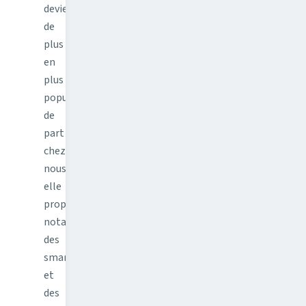
devient
de
plus
en
plus
populaire
de
part
chez
nous,
elle
propose
notamment
des
smartphones
et
des