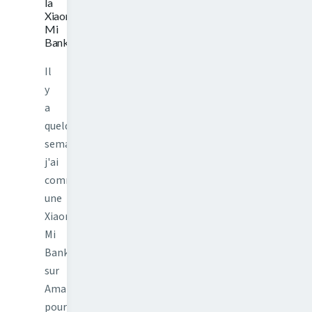
la
Xiaomi
Mi
Bank
Il
y
a
quelques
semaines,
j'ai
commandé
une
Xiaomi
Mi
Bank
sur
Amazon
pour