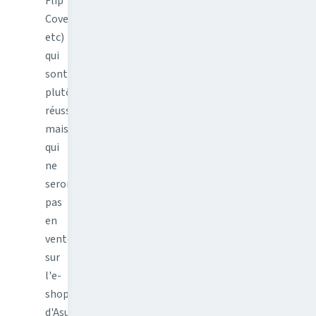
Flip
Cover,
etc)
qui
sont
plutôt
réussies
mais
qui
ne
seront
pas
en
vente
sur
l'e-
shop
d'Asus