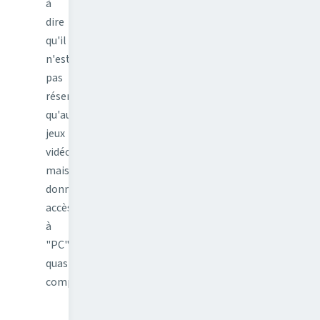
à
dire
qu'il
n'est
pas
réservé
qu'aux
jeux
vidéos
mais
donne
accès
à
"PC"
quasi-
complet…