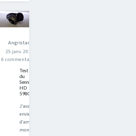
Angristan
25 janv. 2017
6 commentaires
Test
du
Sennheiser
HD
598Cs
J'avais
envie
d'améliorer
mon