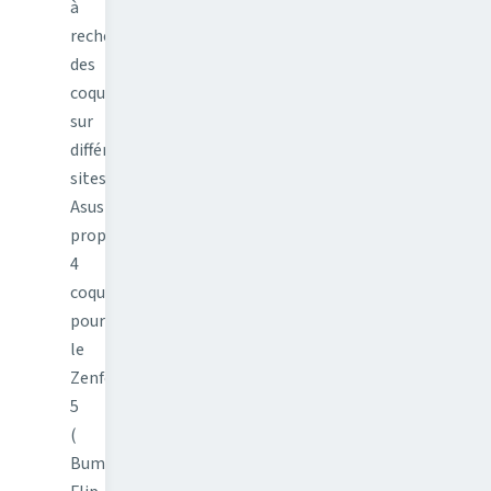
à
rechercher
des
coques
sur
différents
sites.
Asus
propose
4
coques
pour
le
Zenfone
5
(
Bumper,