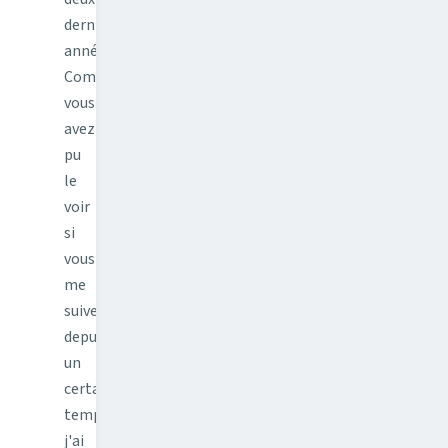
dernières
années.
Comme
vous
avez
pu
le
voir
si
vous
me
suivez
depuis
un
certain
temps,
j'ai