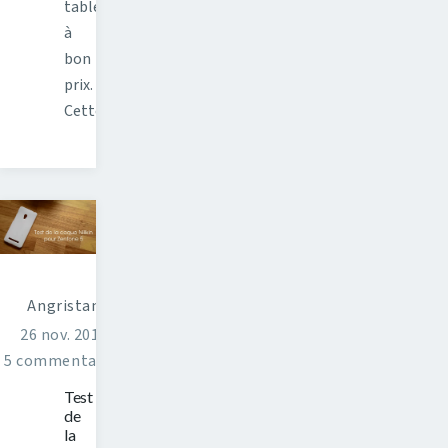
tablettes
à
bon
prix.
Cette…
Angristan
26 nov. 2014
5 commentaires
Test
de
la