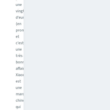
une
vingtaine
d'euros
(en
promotion),
et
c'est
une
très
bonne
affaire.
Xiaomi
est
une
marque
chinoise
qui