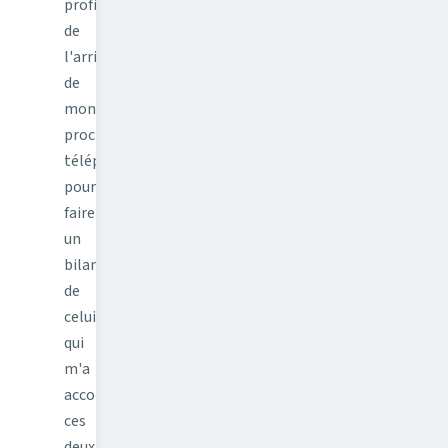
profite
de
l'arrivée
de
mon
prochain
téléphone
pour
faire
un
bilan
de
celui
qui
m'a
accompagné
ces
deux