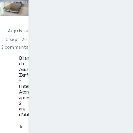
Angristan
5 sept. 2016
3 commentaires
Bilan
du
Asus
Zenfone
5
(Intel
Atom)
après
2
ans
d'utilisation
Je