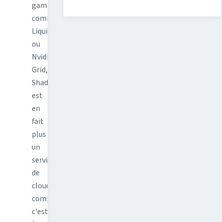
gaming
comme
LiquidSky
ou
Nvidia
Grid,
Shadow
est
en
fait
plus
un
service
de
cloud
computing,
c'est