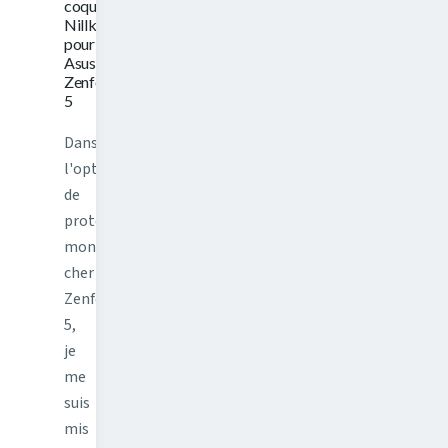
coque
Nillkin
pour
Asus
Zenfone
5
Dans
l'optique
de
protéger
mon
cher
Zenfone
5,
je
me
suis
mis