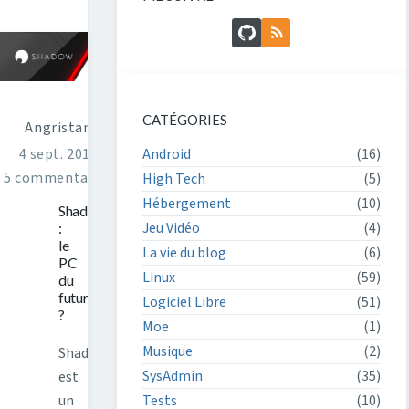
GitHub
Flux RSS
CATÉGORIES
Angristan
Android
(16)
4 sept. 2017
5 commentaires
High Tech
(5)
Hébergement
(10)
Shadow
Jeu Vidéo
(4)
:
le
La vie du blog
(6)
PC
Linux
(59)
du
futur
Logiciel Libre
(51)
?
Moe
(1)
Musique
(2)
Shadow
SysAdmin
(35)
est
un
Tests
(10)