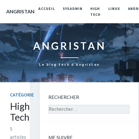
ACCUEIL
SYSADMIN
HIGH
LINUX
ANDR
ANGRISTAN
TECH
ANGRISTAN
Le blog tech d'Angristan
CATÉGORIE
RECHERCHER
High
Rechercher sur le site
Tech
5
articles
ME SUIVRE