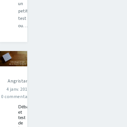
un
petit
test
ou…
Angristan
4 janv. 2015
0 commentaires
Déballage
et
test
de