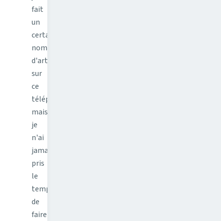
fait
un
certain
nombre
d'articles
sur
ce
téléphone
mais
je
n'ai
jamais
pris
le
temps
de
faire