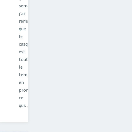
semaines
j'ai
remarqué
que
le
casque
est
tout
le
temps
en
promo,
ce
qui…