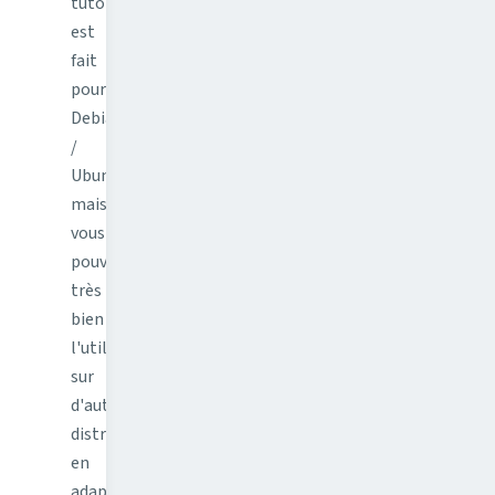
tutoriel
est
fait
pour
Debian
/
Ubuntu
mais
vous
pouvez
très
bien
l'utiliser
sur
d'autres
distributions
en
adaptant