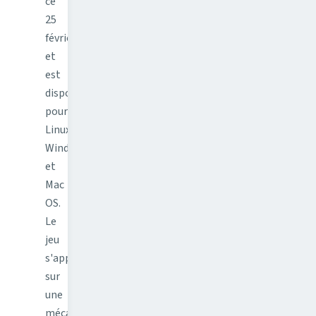
ce
25
février
et
est
dispo
pour
Linux,
Windows
et
Mac
OS.
Le
jeu
s'appuie
sur
une
mécanique