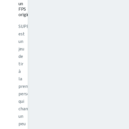
un
FPS
original
SUPERHOT
est
un
jeu
de
tir
à
la
première
personne
qui
change
un
peu