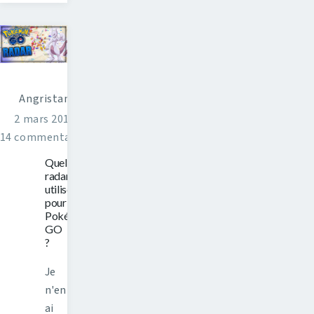
Angristan
2 mars 2017
14 commentaires
Quel
radar
utiliser
pour
Pokémon
GO
?
Je
n'en
ai