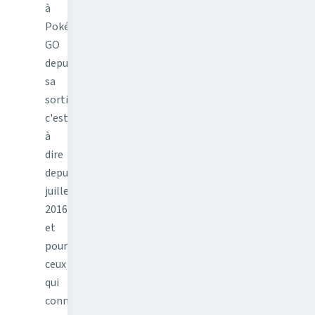
à
Pokémon
GO
depuis
sa
sortie
c'est
à
dire
depuis
juillet
2016,
et
pour
ceux
qui
connaissent