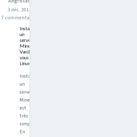
Angristan
3 déc. 2015
7 commentaires
Installer
un
serveur
Minecraft
Vanilla
sous
Linux
Installer
un
serveur
Minecraft
est
très
simple.
En