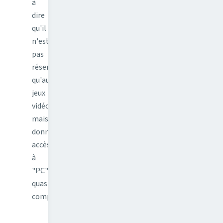
à
dire
qu'il
n'est
pas
réservé
qu'aux
jeux
vidéos
mais
donne
accès
à
"PC"
quasi-
complet…