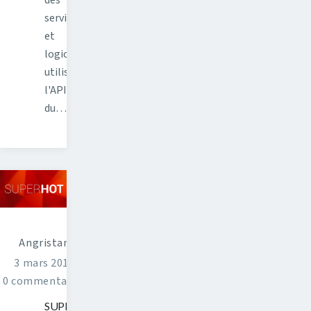
services
et
logiciels
utilisant
l'API
du…
Angristan
3 mars 2016
0 commentaires
SUPERHOT,