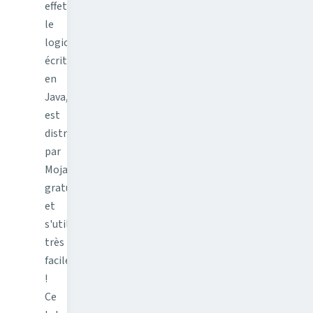
effet
le
logiciel,
écrit
en
Java,
est
distribué
par
Mojang
gratuitement
et
s'utilise
très
facilement
!
Ce