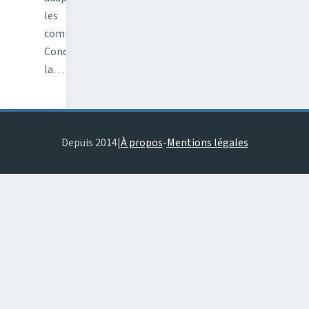
les
commandes.
Concernant
la…
Depuis 2014
|
À propos
-
Mentions légales