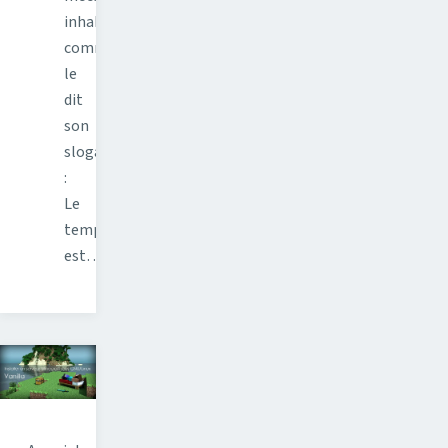
inhabituelle,
comme
le
dit
son
slogan
:
Le
temps
est…