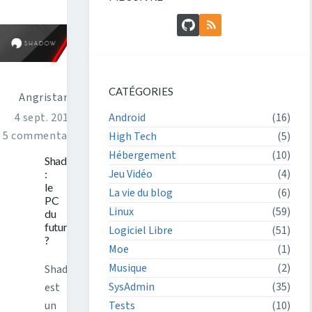
GitHub
Flux RSS
CATÉGORIES
Angristan
Android
(16)
4 sept. 2017
5 commentaires
High Tech
(5)
Hébergement
(10)
Shadow
Jeu Vidéo
(4)
:
le
La vie du blog
(6)
PC
Linux
(59)
du
futur
Logiciel Libre
(51)
?
Moe
(1)
Musique
(2)
Shadow
SysAdmin
(35)
est
un
Tests
(10)