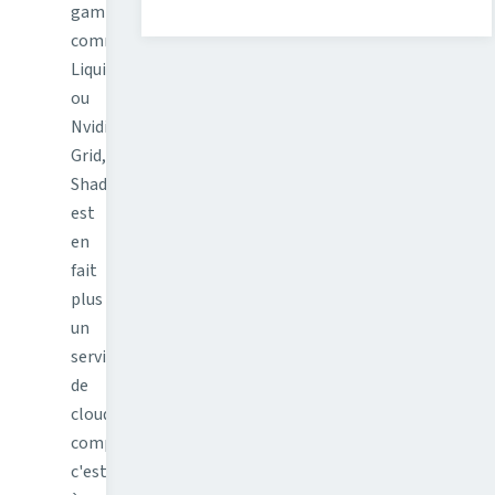
gaming
comme
LiquidSky
ou
Nvidia
Grid,
Shadow
est
en
fait
plus
un
service
de
cloud
computing,
c'est