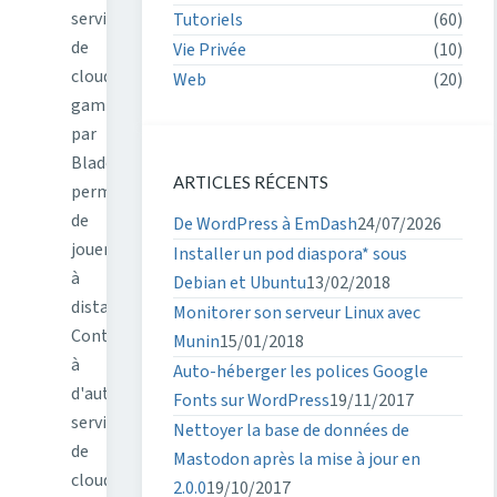
service
Tutoriels
(60)
de
Vie Privée
(10)
cloud
Web
(20)
gaming
par
Blade
ARTICLES RÉCENTS
permettant
de
De WordPress à EmDash
24/07/2026
jouer
Installer un pod diaspora* sous
à
Debian et Ubuntu
13/02/2018
distance.
Monitorer son serveur Linux avec
Contrairement
Munin
15/01/2018
à
Auto-héberger les polices Google
d'autres
Fonts sur WordPress
19/11/2017
services
Nettoyer la base de données de
de
Mastodon après la mise à jour en
cloud
2.0.0
19/10/2017