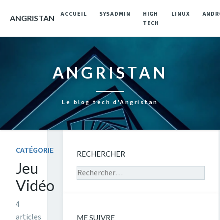
ACCUEIL
SYSADMIN
HIGH
LINUX
ANDR
ANGRISTAN
TECH
ANGRISTAN
Le blog tech d'Angristan
CATÉGORIE
RECHERCHER
Jeu
Rechercher sur le site
Vidéo
4
articles
ME SUIVRE