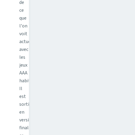
de
ce
que
l'on
voit
actuellement
avec
les
jeux
AAA
habituels.
Il
est
sorti
en
version
finale