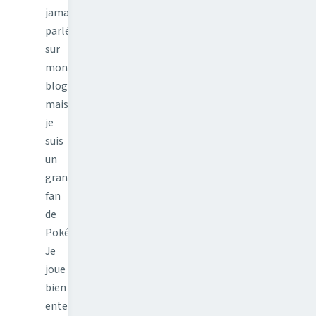
jamais
parlé
sur
mon
blog,
mais
je
suis
un
grand
fan
de
Pokémon.
Je
joue
bien
entenu