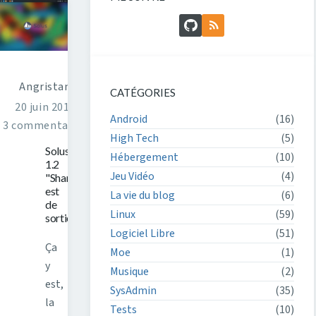
GitHub
Flux RSS
Angristan
CATÉGORIES
20 juin 2016
Android
(16)
3 commentaires
High Tech
(5)
Solus
Hébergement
(10)
1.2
Jeu Vidéo
(4)
"Shannon"
est
La vie du blog
(6)
de
Linux
(59)
sortie
Logiciel Libre
(51)
Ça
Moe
(1)
y
Musique
(2)
est,
SysAdmin
(35)
la
Tests
(10)