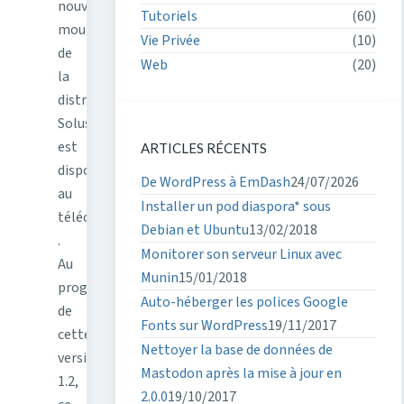
nouvelle
Tutoriels
(60)
mouture
Vie Privée
(10)
de
Web
(20)
la
distribution
Solus
est
ARTICLES RÉCENTS
disponible
De WordPress à EmDash
24/07/2026
au
Installer un pod diaspora* sous
téléchargement
Debian et Ubuntu
13/02/2018
.
Monitorer son serveur Linux avec
Au
Munin
15/01/2018
programme
Auto-héberger les polices Google
de
Fonts sur WordPress
19/11/2017
cette
Nettoyer la base de données de
version
Mastodon après la mise à jour en
1.2,
2.0.0
19/10/2017