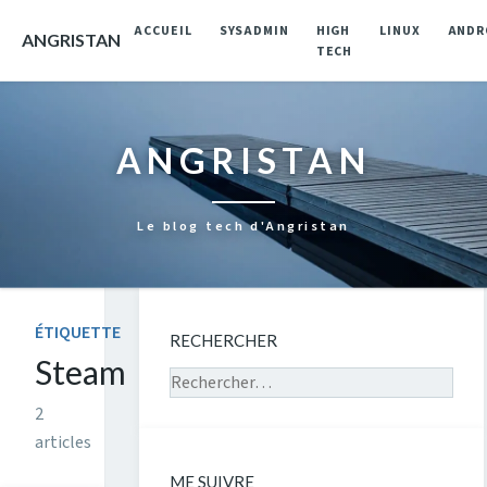
ACCUEIL
SYSADMIN
HIGH
LINUX
ANDR
ANGRISTAN
TECH
ANGRISTAN
Le blog tech d'Angristan
ÉTIQUETTE
RECHERCHER
Steam
Rechercher sur le site
2
articles
ME SUIVRE