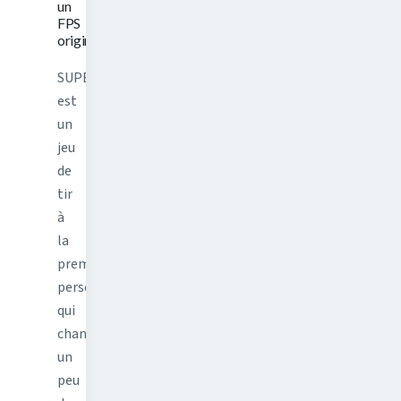
un
FPS
original
SUPERHOT
est
un
jeu
de
tir
à
la
première
personne
qui
change
un
peu