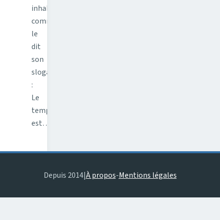
inhabituelle,
comme
le
dit
son
slogan
:
Le
temps
est…
Depuis 2014
|
À propos
-
Mentions légales