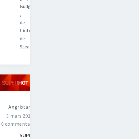
Budgie
,
de
l'intégration
de
Steam…
Angristan
3 mars 2016
0 commentaires
SUPERHOT,