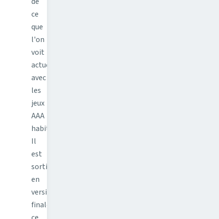
de
ce
que
l'on
voit
actuellement
avec
les
jeux
AAA
habituels.
Il
est
sorti
en
version
finale
ce