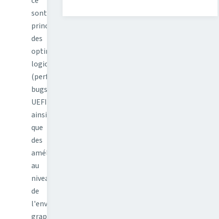
ce
sont
principalement
des
optimisations
logicielles
(performances,
bugs,
UEFI...),
ainsi
que
des
améliorations
au
niveau
de
l'environnent
graphique