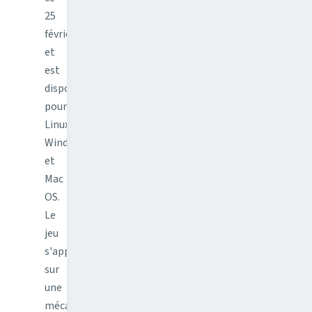
25
février
et
est
dispo
pour
Linux,
Windows
et
Mac
OS.
Le
jeu
s'appuie
sur
une
mécanique