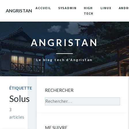
ACCUEIL
SYSADMIN
HIGH
LINUX
ANDR
ANGRISTAN
TECH
ANGRISTAN
Le blog tech d'Angristan
ÉTIQUETTE
RECHERCHER
Solus
Rechercher sur le site
3
articles
ME SUIVRE