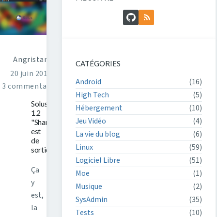
GitHub
Flux RSS
Angristan
CATÉGORIES
20 juin 2016
Android
(16)
3 commentaires
High Tech
(5)
Solus
Hébergement
(10)
1.2
Jeu Vidéo
(4)
"Shannon"
est
La vie du blog
(6)
de
Linux
(59)
sortie
Logiciel Libre
(51)
Ça
Moe
(1)
y
Musique
(2)
est,
SysAdmin
(35)
la
Tests
(10)