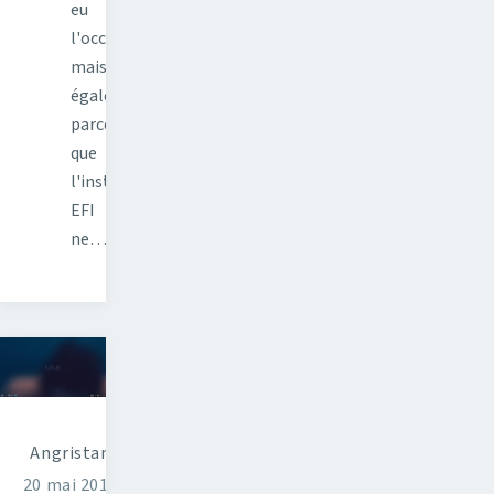
eu
l'occasion
mais
également
parce
que
l'installation
EFI
ne…
Angristan
20 mai 2015