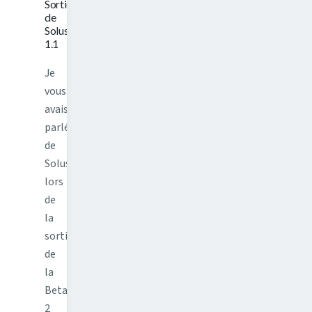
Sortie
de
Solus
1.1
Je
vous
avais
parlé
de
Solus
lors
de
la
sortie
de
la
Beta
2