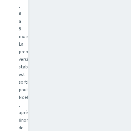
,
il
a
8
mois.
La
première
version
stable
est
sortie
pout
Noël
,
après
énormément
de