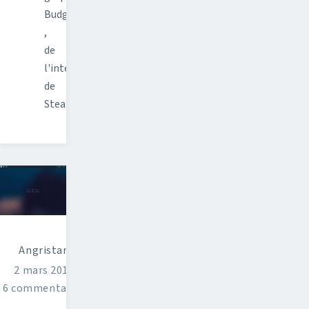
Budgie
,
de
l'intégration
de
Steam…
Angristan
2 mars 2016
6 commentaires