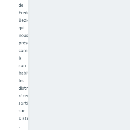
de
Frederic
Bezies
qui
nous
présente
comme
à
son
habitude
les
distributions
récemment
sorties
sur
Distrowatch
,