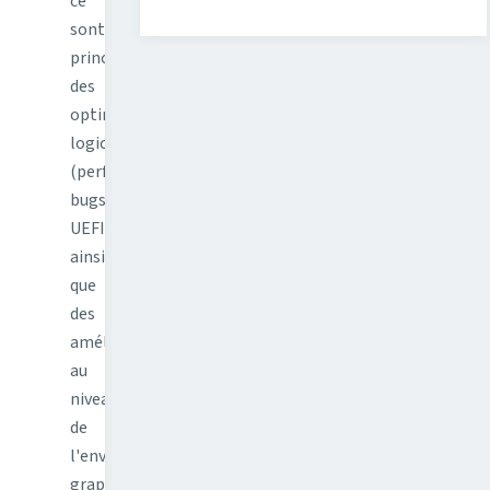
ce
sont
principalement
des
optimisations
logicielles
(performances,
bugs,
UEFI...),
ainsi
que
des
améliorations
au
niveau
de
l'environnent
graphique