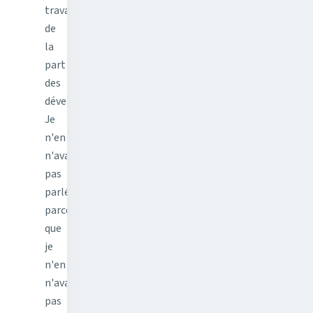
travail
de
la
part
des
développeurs.
Je
n'en
n'avais
pas
parlé
parce
que
je
n'en
n'avais
pas