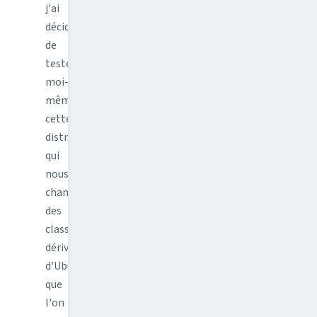
j'ai
décidé
de
tester
moi-
même
cette
distribution
qui
nous
change
des
classiques
dérivées
d'Ubuntu
que
l'on