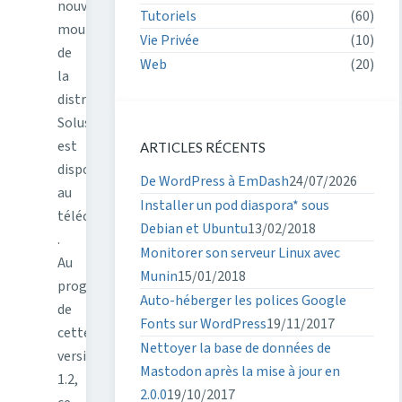
nouvelle
Tutoriels
(60)
mouture
Vie Privée
(10)
de
Web
(20)
la
distribution
Solus
est
ARTICLES RÉCENTS
disponible
De WordPress à EmDash
24/07/2026
au
Installer un pod diaspora* sous
téléchargement
Debian et Ubuntu
13/02/2018
.
Monitorer son serveur Linux avec
Au
Munin
15/01/2018
programme
Auto-héberger les polices Google
de
Fonts sur WordPress
19/11/2017
cette
Nettoyer la base de données de
version
Mastodon après la mise à jour en
1.2,
2.0.0
19/10/2017