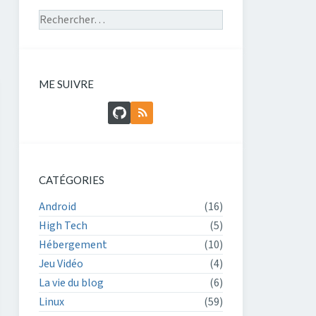
Rechercher sur le site
ME SUIVRE
GitHub
Flux RSS
CATÉGORIES
Android
(16)
High Tech
(5)
Hébergement
(10)
Jeu Vidéo
(4)
La vie du blog
(6)
Linux
(59)