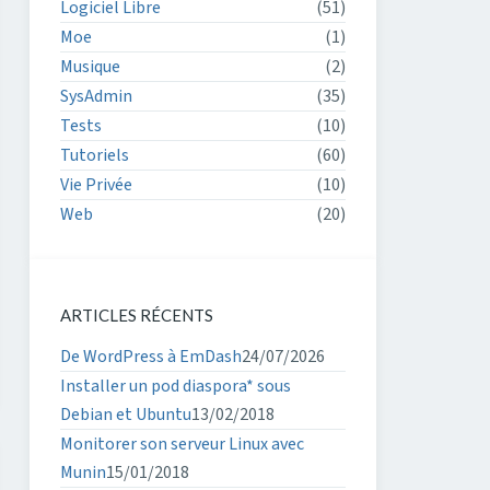
Logiciel Libre
(51)
Moe
(1)
Musique
(2)
SysAdmin
(35)
Tests
(10)
Tutoriels
(60)
Vie Privée
(10)
Web
(20)
ARTICLES RÉCENTS
De WordPress à EmDash
24/07/2026
Installer un pod diaspora* sous
Debian et Ubuntu
13/02/2018
Monitorer son serveur Linux avec
Munin
15/01/2018