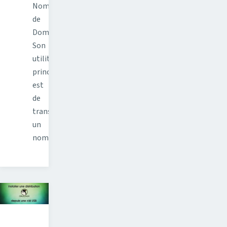
Noms
de
Domaine.
Son
utilité
principale
est
de
transformer
un
nom…