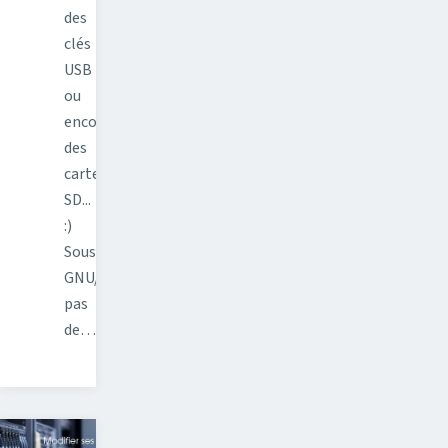
des
clés
USB
ou
encore
des
cartes
SD...
:)
Sous
GNU/Linux,
pas
de…