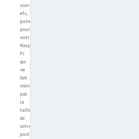
souris,
etc,
juste
pour
notre
Raspberry
Pi
qui
ne
fait
même
pas
la
taille
de
votre
portefeuille