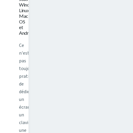
Windows,
Linux,
Mac
OS
et
Android
Ce
n'est
pas
toujours
pratique
de
dédier
un
écran,
un
clavier,
une