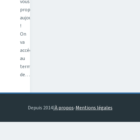
vous
propose
aujourd'hui
!
On
va
accéder
au
terminal
de…
Depuis 2014
|
À propos
-
Mentions légales