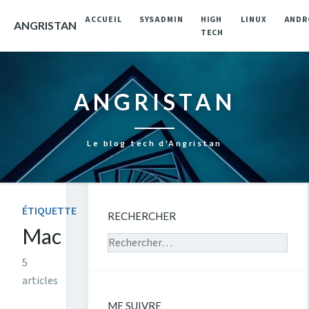
ACCUEIL
SYSADMIN
HIGH
LINUX
ANDR
ANGRISTAN
TECH
ANGRISTAN
Le blog tech d'Angristan
ÉTIQUETTE
RECHERCHER
Mac
Rechercher sur le site
5
articles
ME SUIVRE