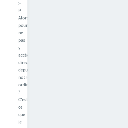
:-
P
Alors
pourquoi
ne
pas
y
accéder
directement
depuis
notre
ordinateur
?
C'est
ce
que
je