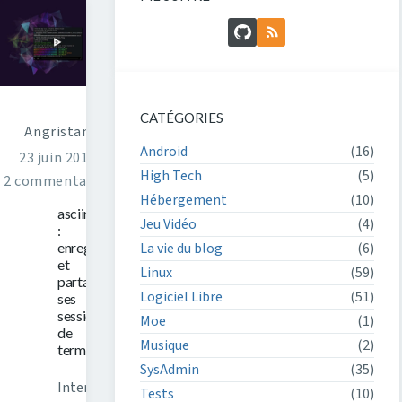
GitHub
Flux RSS
CATÉGORIES
Angristan
Android
(16)
23 juin 2016
High Tech
(5)
2 commentaires
Hébergement
(10)
asciinema
Jeu Vidéo
(4)
:
enregistrer
La vie du blog
(6)
et
Linux
(59)
partager
Logiciel Libre
(51)
ses
sessions
Moe
(1)
de
Musique
(2)
terminal
SysAdmin
(35)
Internet
Tests
(10)