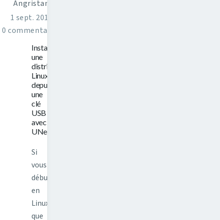
Angristan
1 sept. 2014
0 commentaires
Installer
une
distribution
Linux
depuis
une
clé
USB
avec
UNetbootin
Si
vous
débutez
en
Linux,
que