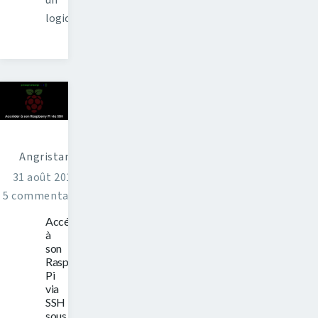
un
logiciel…
Angristan
31 août 2014
5 commentaires
Accéder
à
son
Raspberry
Pi
via
SSH
sous