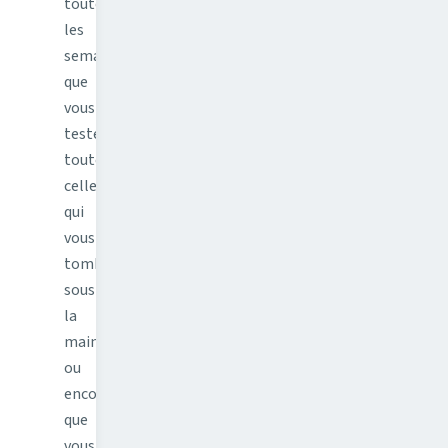
toutes
les
semaines,
que
vous
testez
toutes
celles
qui
vous
tombent
sous
la
main,
ou
encore
que
vous