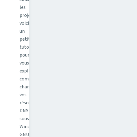
les
projecteurs,
voici
un
petit
tutoriel
pour
vous
expliquer
comment
changer
vos
résolveurs
DNS
sous
Windows,
GNU/Linux,