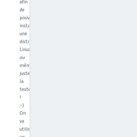
afin
de
pouvoir
installer
une
distribution
Linux
ou
même
juste
la
tester
!
:-)
On
va
utiliser