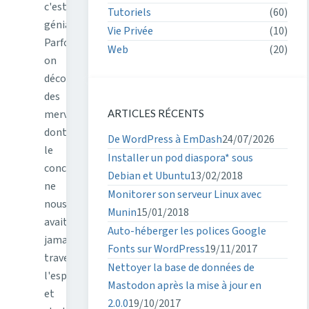
c'est
Tutoriels
(60)
génial.
Vie Privée
(10)
Parfois
Web
(20)
on
découvre
des
merveilles
ARTICLES RÉCENTS
dont
De WordPress à EmDash
24/07/2026
le
Installer un pod diaspora* sous
concept
Debian et Ubuntu
13/02/2018
ne
Monitorer son serveur Linux avec
nous
Munin
15/01/2018
avait
Auto-héberger les polices Google
jamais
Fonts sur WordPress
19/11/2017
traversé
Nettoyer la base de données de
l'esprit,
Mastodon après la mise à jour en
et
2.0.0
19/10/2017