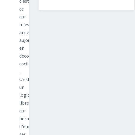
c'est
ce
qui
m'est
arrivé
aujourd'hui
en
découvrant
asciinema
.
C'est
un
logiciel
libre
qui
permet
d'enregistrer
ses