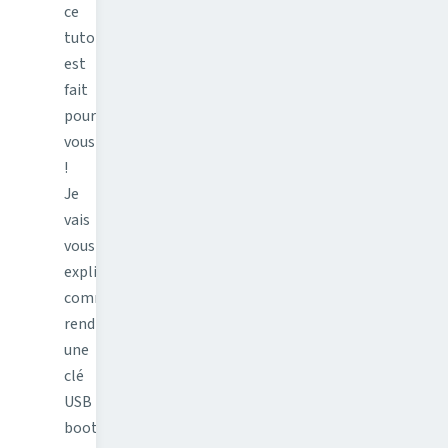
ce
tutoriel
est
fait
pour
vous
!
Je
vais
vous
expliquer
comment
rendre
une
clé
USB
bootable