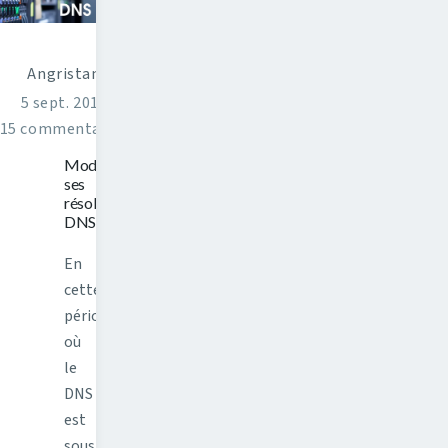
Angristan
5 sept. 2015
15 commentaires
Modifier
ses
résolveurs
DNS
En
cette
période
où
le
DNS
est
sous