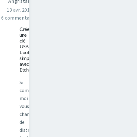
Angristan
13 avr. 2016
6 commentaires
Créer
une
clé
USB
bootable
simplement
avec
Etcher
Si
comme
moi
vous
changez
de
distribution