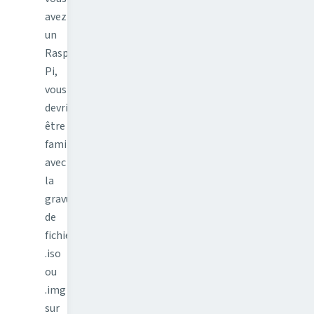
avez
un
Raspberry
Pi,
vous
devriez
être
familier
avec
la
gravure
de
fichiers
.iso
ou
.img
sur