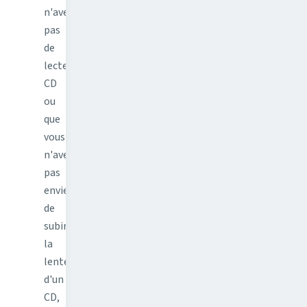
n'avez
pas
de
lecteur
CD
ou
que
vous
n'avez
pas
envie
de
subir
la
lenteur
d'un
CD,