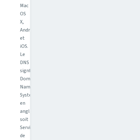
Mac
OS
X,
Android
et
iOS.
Le
DNS
signfie
Domain
Name
System
en
anglais,
soit
Service
de