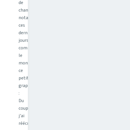
de
changements,
notamment
ces
derniers
jours
comme
le
montre
ce
petit
graphique
:
Du
coup,
j'ai
réécris