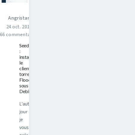
Angristan
24 oct. 2016
66 commentaires
Seedbox
:
installer
le
client
torrent
Flood
sous
Debian 8
L'autre
jour
je
vous