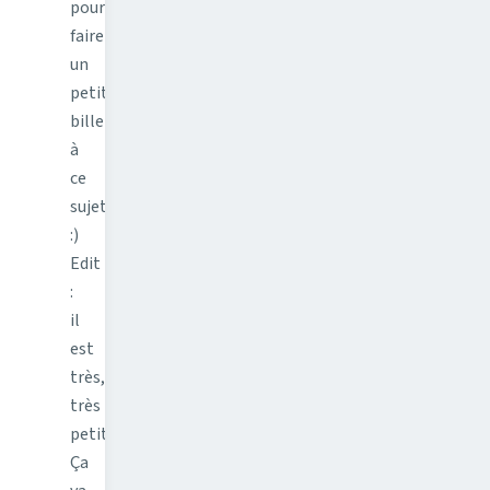
pour
faire
un
petit
billet
à
ce
sujet.
:)
Edit
:
il
est
très,
très
petit.
Ça