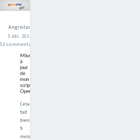
Angristan
5 déc. 2016
52 commentaires
Mise
à
jour
de
mon
script
OpenVPN
Cela
fait
bientôt
9
mois