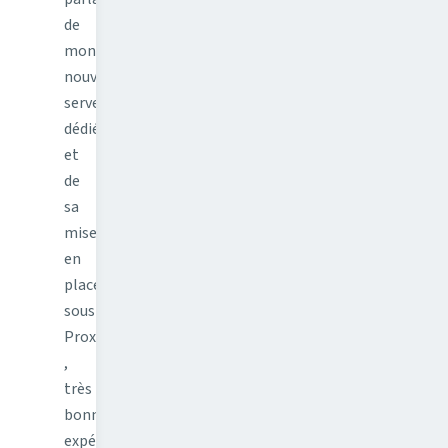
de
mon
nouveau
serveur
dédié
et
de
sa
mise
en
place
sous
Proxmox
,
très
bonne
expérience