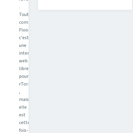
.
Tout
comme
Flood,
c'est
une
interface
web
libre
pour
rTorrent
,
mais
elle
est
cette
fois-