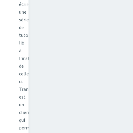
écrire
une
série
de
tutoriel
lié
à
l'installation
de
celle-
ci.
Transmission
est
un
client
qui
permet