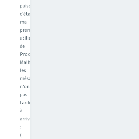
puisque
c'était
ma
première
utilisation
de
Proxmox.
Malheureusement,
les
mésaventures
n'ont
pas
tardé
à
arriver
:
(