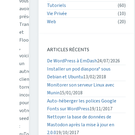
vous
Tutoriels
(60)
avoir
Vie Privée
(10)
présenté
Web
(20)
Transmission
et
Flood
,
ARTICLES RÉCENTS
voici
De WordPress à EmDash
24/07/2026
un
Installer un pod diaspora* sous
autre
Debian et Ubuntu
13/02/2018
client
Monitorer son serveur Linux avec
torrent
Munin
15/01/2018
incontournable
Auto-héberger les polices Google
pour
Fonts sur WordPress
19/11/2017
votre
Nettoyer la base de données de
seedbox
Mastodon après la mise à jour en
:
2.0.0
19/10/2017
ruTorrent