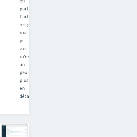
en
partie
l'article
original,
mais
je
vais
m'expliquer
un
peu
plus
en
détail…