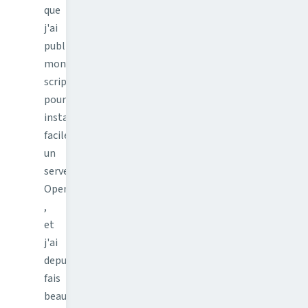
que
j'ai
publié
mon
script
pour
installer
facilement
un
serveur
OpenVPN
,
et
j'ai
depuis
fais
beaucoup