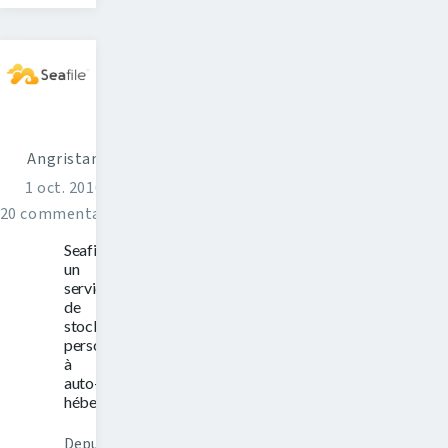
Angristan
1 oct. 2016
20 commentaires
Seafile,
un
service
de
stockage
personnel
à
auto-
héberger
Depuis