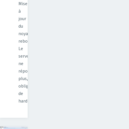
Mise
à
jour
du
noyau,
reboot.
Le
serveur
ne
répond
plus,
obligé
de
hard…