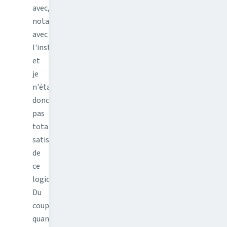
avec,
notamment
avec
l'installation,
et
je
n'étais
donc
pas
totalement
satisfait
de
ce
logiciel.
Du
coup
quand