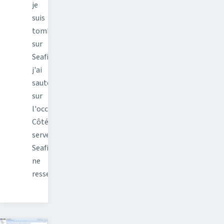
je
suis
tombé
sur
Seafile,
j'ai
sauté
sur
l'occasion.
Côté
serveur,
Seafile
ne
ressemble…