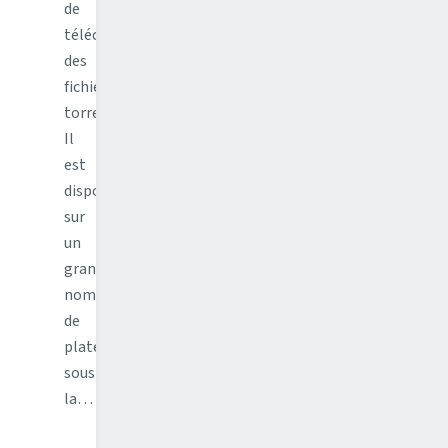
de
télécharger
des
fichiers
torrent.
Il
est
disponible
sur
un
grand
nombre
de
plateformes
sous
la…