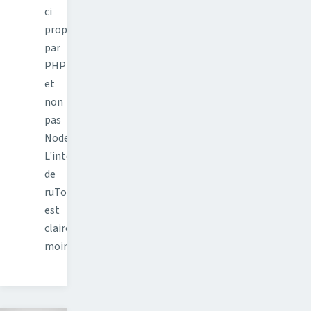
ci
propulsée
par
PHP
et
non
pas
Node.js.
L'interface
de
ruTorrent
est
clairement
moins…