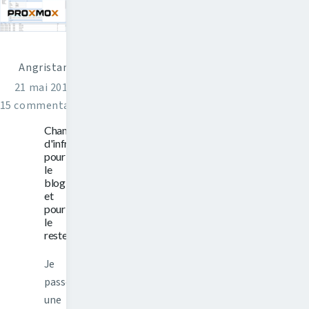
Angristan
21 mai 2016
15 commentaires
Changement
d'infrastructure
pour
le
blog,
et
pour
le
reste
Je
passe
une