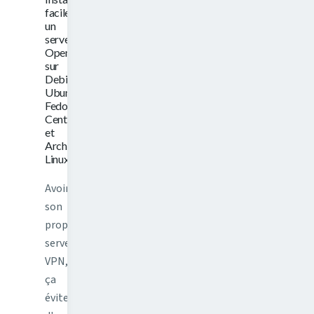
facilement
un
serveur
OpenVPN
sur
Debian,
Ubuntu,
Fedora,
CentOS
et
Arch
Linux
Avoir
son
propre
serveur
VPN,
ça
évite