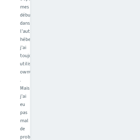
mes
débuts
dans
l'auto-
hébergement,
j'ai
toujours
utilisé
ownCloud
.
Mais
j'ai
eu
pas
mal
de
problème