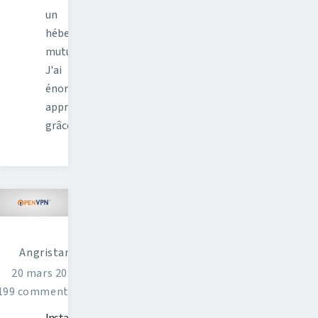
un
hébergement
mutualisé.
J'ai
énormément
appris
grâce…
Angristan
20 mars 2016
199 commentaires
Installer