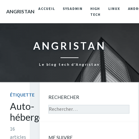
ACCUEIL
SYSADMIN
HIGH
LINUX
ANDR
ANGRISTAN
TECH
ANGRISTAN
Le blog tech d'Angristan
ÉTIQUETTE
RECHERCHER
Auto-
Rechercher sur le site
hébergement
16
articles
ME SUIVRE