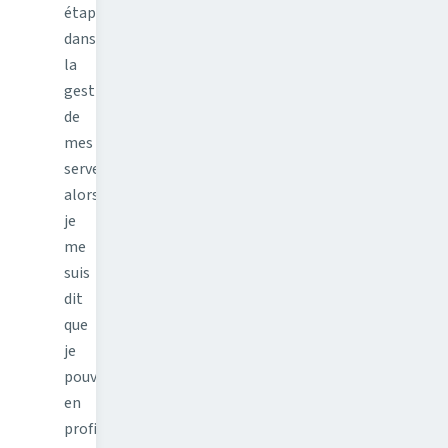
étape
dans
la
gestion
de
mes
serveurs
alors
je
me
suis
dit
que
je
pouvais
en
profiter