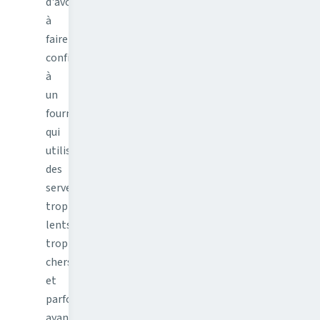
d'avoir
à
faire
confiance
à
un
fournisseur
qui
utilise
des
serveurs
trop
lents,
trop
chers,
et
parfois
ayant