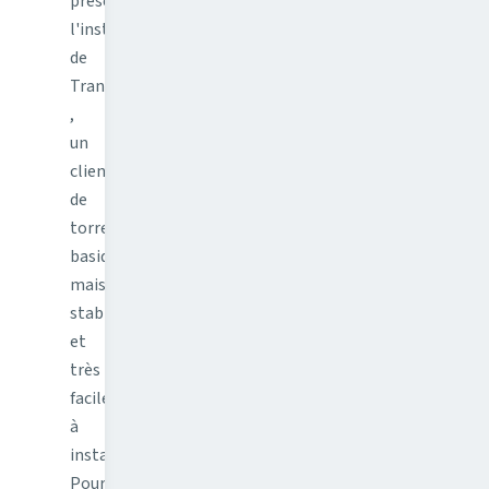
présentait
l'installation
de
Transmission
,
un
client
de
torrent
basique,
mais
stable,
et
très
facile
à
installer.
Pour