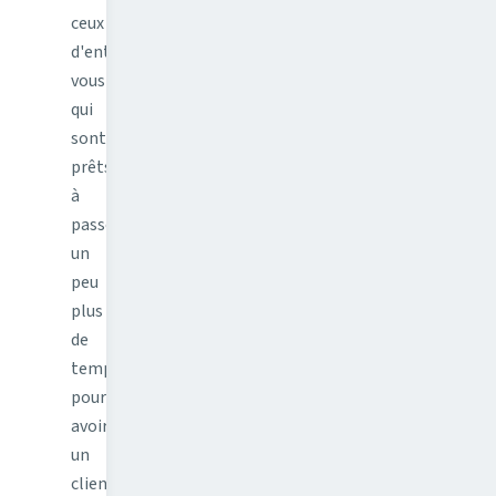
ceux
d'entre
vous
qui
sont
prêts
à
passer
un
peu
plus
de
temps
pour
avoir
un
client