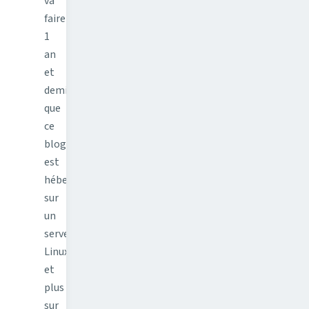
va
faire
1
an
et
demi
que
ce
blog
est
hébergé
sur
un
serveur
Linux
et
plus
sur