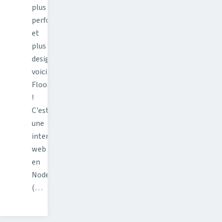
plus
performant
et
plus
design,
voici
Flood
!
C'est
une
interface
web
en
Node.js
(…