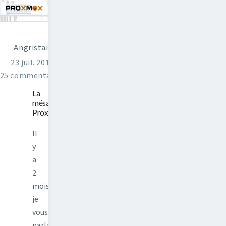
Angristan
23 juil. 2016
25 commentaires
La
mésaventure
Proxmox
Il
y
a
2
mois
je
vous
parlais