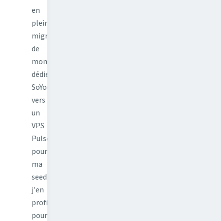
en
pleine
migration
de
mon
dédié
SoYouStart
vers
un
VPS
PulseHeberg
pour
ma
seedbox,
j'en
profite
pour