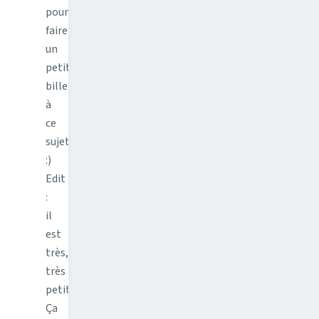
pour
faire
un
petit
billet
à
ce
sujet.
:)
Edit
:
il
est
très,
très
petit.
Ça