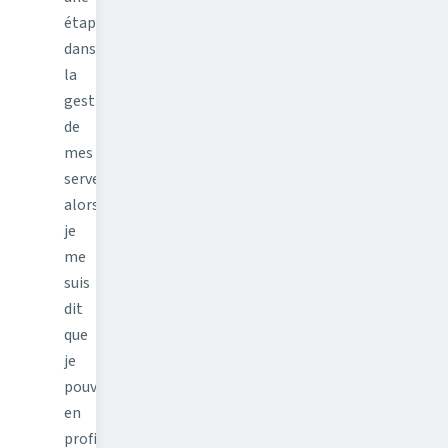
étape
dans
la
gestion
de
mes
serveurs
alors
je
me
suis
dit
que
je
pouvais
en
profiter