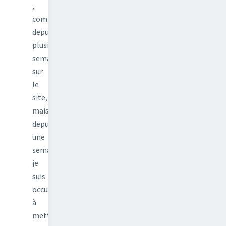
,
comme
depuis
plusieurs
semaines
sur
le
site,
mais
depuis
une
semaine
je
suis
occupé
à
mettre