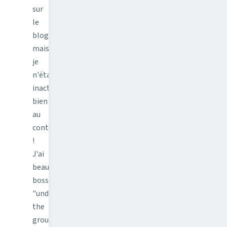
sur
le
blog,
mais
je
n'étais
inactif,
bien
au
contraire
!
J'ai
beaucoup
bossé
"under
the
ground"