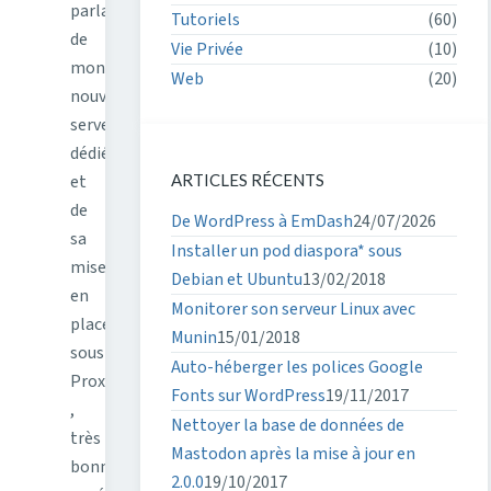
parlais
Tutoriels
(60)
de
Vie Privée
(10)
mon
Web
(20)
nouveau
serveur
dédié
et
ARTICLES RÉCENTS
de
De WordPress à EmDash
24/07/2026
sa
Installer un pod diaspora* sous
mise
Debian et Ubuntu
13/02/2018
en
Monitorer son serveur Linux avec
place
Munin
15/01/2018
sous
Auto-héberger les polices Google
Proxmox
Fonts sur WordPress
19/11/2017
,
Nettoyer la base de données de
très
Mastodon après la mise à jour en
bonne
2.0.0
19/10/2017