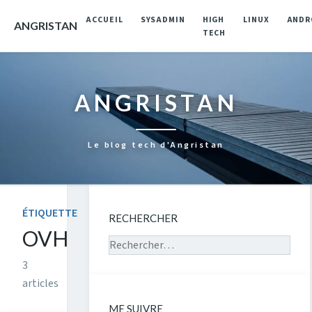
ACCUEIL
SYSADMIN
HIGH
LINUX
ANDR
ANGRISTAN
TECH
ANGRISTAN
Le blog tech d'Angristan
ÉTIQUETTE
RECHERCHER
OVH
Rechercher sur le site
3
articles
ME SUIVRE