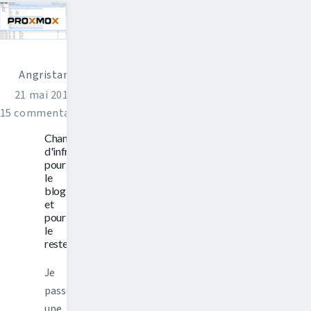
Angristan
21 mai 2016
15 commentaires
Changement
d'infrastructure
pour
le
blog,
et
pour
le
reste
Je
passe
une