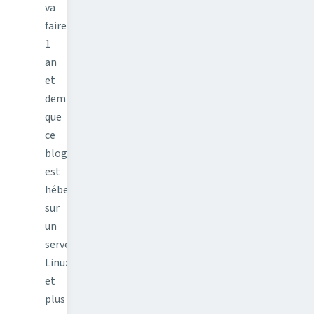
va
faire
1
an
et
demi
que
ce
blog
est
hébergé
sur
un
serveur
Linux
et
plus