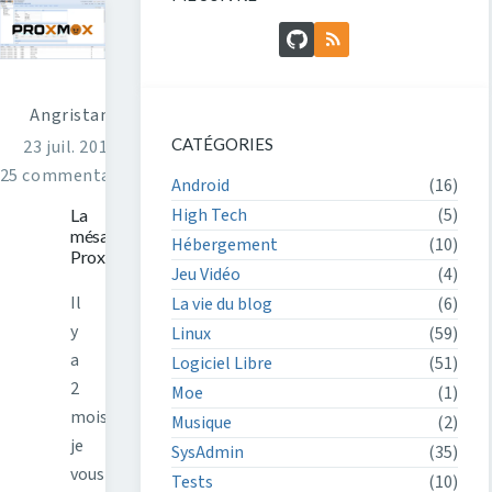
GitHub
Flux RSS
Angristan
CATÉGORIES
23 juil. 2016
25 commentaires
Android
(16)
High Tech
(5)
La
mésaventure
Hébergement
(10)
Proxmox
Jeu Vidéo
(4)
Il
La vie du blog
(6)
y
Linux
(59)
a
Logiciel Libre
(51)
2
Moe
(1)
mois
Musique
(2)
je
SysAdmin
(35)
vous
Tests
(10)