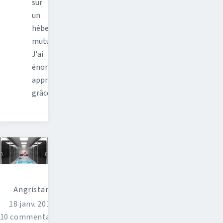
sur
un
hébergement
mutualisé.
J'ai
énormément
appris
grâce…
Angristan
18 janv. 2015
10 commentaires