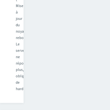
Mise
à
jour
du
noyau,
reboot.
Le
serveur
ne
répond
plus,
obligé
de
hard…