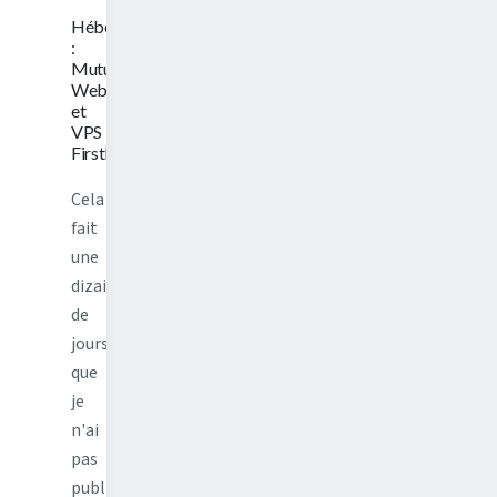
Hébergement
:
Mutualisé
Web4All
et
VPS
FirstHeberg
Cela
fait
une
dizaine
de
jours
que
je
n'ai
pas
publié