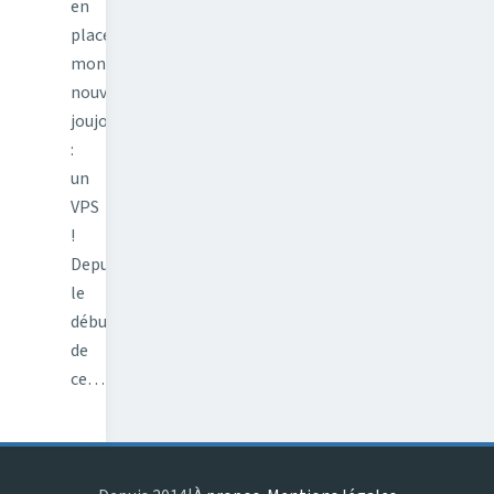
en
place
mon
nouveau
joujou
:
un
VPS
!
Depuis
le
début
de
ce…