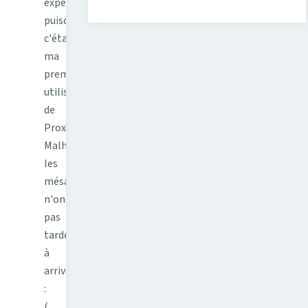
expérience
puisque
c'était
ma
première
utilisation
de
Proxmox.
Malheureusement,
les
mésaventures
n'ont
pas
tardé
à
arriver
:
(