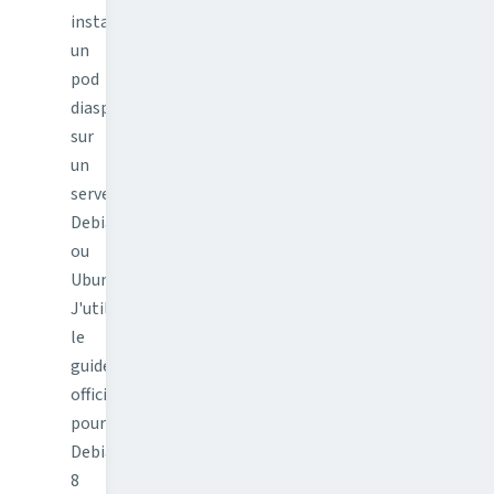
installer
un
pod
diaspora*
sur
un
serveur
Debian
ou
Ubuntu.
J'utilise
le
guide
officiel
pour
Debian
8