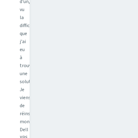
d'un,
vu
la
difficulté
que
j'ai
eu
à
trouver
une
solution.
Je
viens
de
réinstaller
mon
Dell
XPS