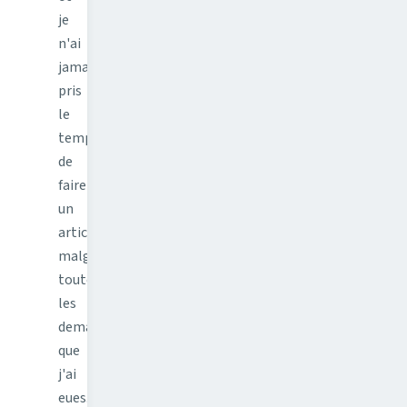
je
n'ai
jamais
pris
le
temps
de
faire
un
article
malgré
toutes
les
demandes
que
j'ai
eues.