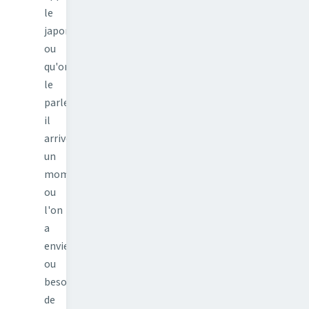
le
japonais
ou
qu'on
le
parle,
il
arrive
un
moment
ou
l'on
a
envie
ou
besoin
de