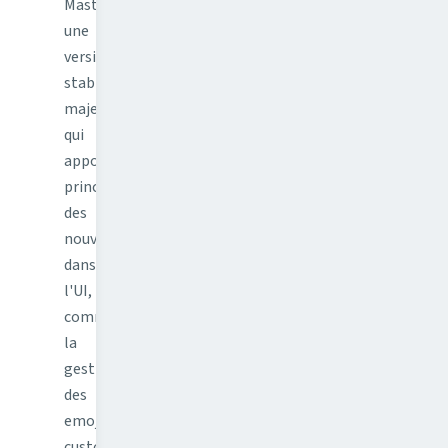
Mastodon,
une
version
stable
majeure
qui
apportait
principalement
des
nouveautés
dans
l'UI,
comme
la
gestion
des
emojis
custom.