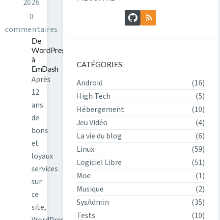
2026
GitHub
Flux RSS
0
commentaires
De
WordPress
à
CATÉGORIES
EmDash
Après
Android
(16)
12
High Tech
(5)
ans
Hébergement
(10)
de
Jeu Vidéo
(4)
bons
La vie du blog
(6)
et
Linux
(59)
loyaux
Logiciel Libre
(51)
services
Moe
(1)
sur
Musique
(2)
ce
SysAdmin
(35)
site,
Tests
(10)
WordPress