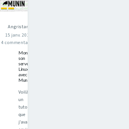
Angristan
15 janv. 2018
4 commentaires
Monitorer
son
serveur
Linux
avec
Munin
Voilà
un
tutoriel
que
j'avais