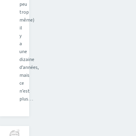
peu
trop
même)
il
y
a
une
dizaine
d’années,
mais
ce
n’est
plus…