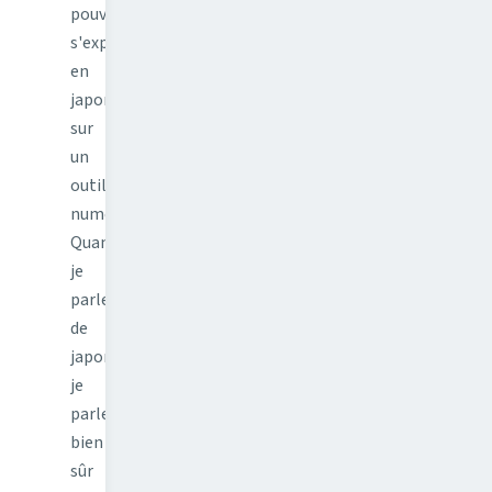
pouvoir
s'exprimer
en
japonais
sur
un
outil
numérique.
Quand
je
parle
de
japonais
je
parle
bien
sûr