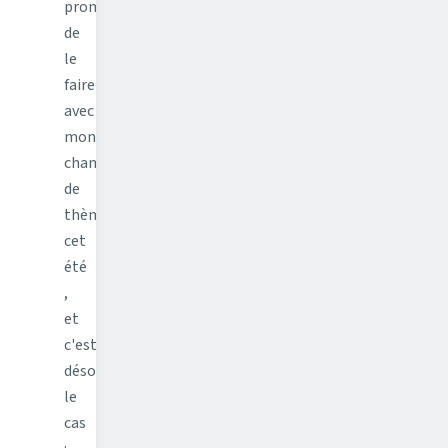
promis
de
le
faire
avec
mon
changement
de
thème
cet
été
,
et
c'est
désormais
le
cas