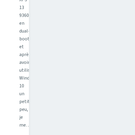
13
9360
en
dual-
boot,
et
après
avoir
utilisé
Windows
10
un
petit
peu,
je
me…