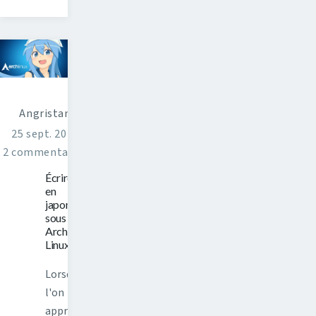
Angristan
25 sept. 2017
2 commentaires
Écrire
en
japonais
sous
Arch
Linux
Lorsque
l'on
apprend