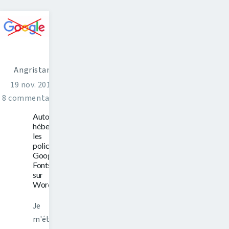
Angristan
19 nov. 2017
8 commentaires
Auto-
héberger
les
polices
Google
Fonts
sur
WordPress
Je
m'étais