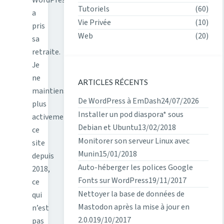
Tutoriels
(60)
a
Vie Privée
(10)
pris
Web
(20)
sa
retraite.
Je
ne
ARTICLES RÉCENTS
maintiens
De WordPress à EmDash
24/07/2026
plus
Installer un pod diaspora* sous
activement
Debian et Ubuntu
13/02/2018
ce
Monitorer son serveur Linux avec
site
Munin
15/01/2018
depuis
Auto-héberger les polices Google
2018,
Fonts sur WordPress
19/11/2017
ce
Nettoyer la base de données de
qui
Mastodon après la mise à jour en
n’est
2.0.0
19/10/2017
pas