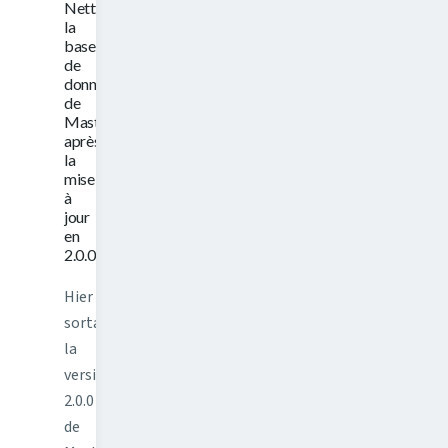
Nettoyer
la
base
de
données
de
Mastodon
après
la
mise
à
jour
en
2.0.0
Hier
sortait
la
version
2.0.0
de