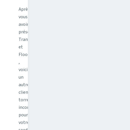
Après
vous
avoir
présenté
Transmission
et
Flood
,
voici
un
autre
client
torrent
incontournable
pour
votre