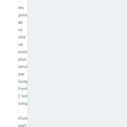
:
les
polices
de
ce
site
ne
sont
plus
servies
par
Google
Fonts.
C'est
simple
:
d'une
part