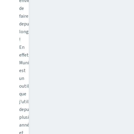
envie
de
faire
depuis
longtemps
!
En
effet
Munin
est
un
outil
que
j'utilise
depuis
plusieurs
années,
et