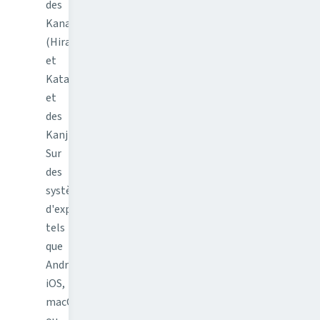
des
Kana
(Hiragana
et
Katakana)
et
des
Kanji.
Sur
des
systèmes
d'exploitation
tels
que
Android,
iOS,
macOS