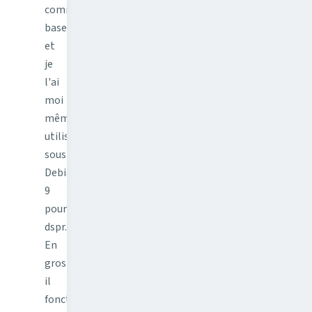
comme
base
et
je
l'ai
moi
même
utilisé
sous
Debian
9
pour
dspr.io.
En
gros
il
fonctionne