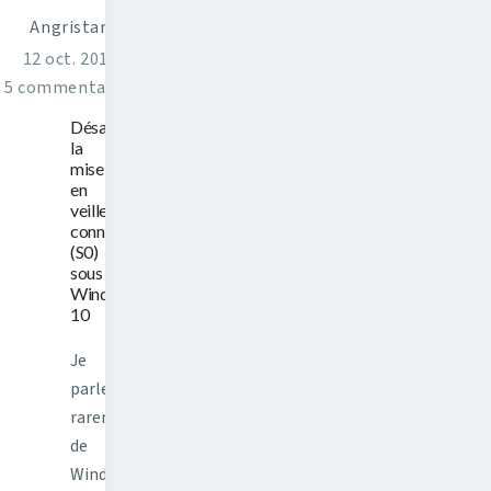
Angristan
12 oct. 2017
5 commentaires
Désactiver
la
mise
en
veille
connectée
(S0)
sous
Windows
10
Je
parle
rarement
de
Windows