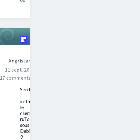
ou…
Angristan
11 sept. 2017
17 commentaires
Seedbox
:
installer
le
client
ruTorrent
sous
Debian
9