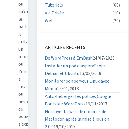
ou
Tutoriels
(60)
qu'on
Vie Privée
(10)
le
Web
(20)
parle,
il
arrive
ARTICLES RÉCENTS
un
moment
De WordPress à EmDash
24/07/2026
ou
Installer un pod diaspora* sous
l'on
Debian et Ubuntu
13/02/2018
a
Monitorer son serveur Linux avec
envie
Munin
15/01/2018
ou
Auto-héberger les polices Google
besoin
Fonts sur WordPress
19/11/2017
de
Nettoyer la base de données de
pouvoir
Mastodon après la mise à jour en
s'exprimer
2.0.0
19/10/2017