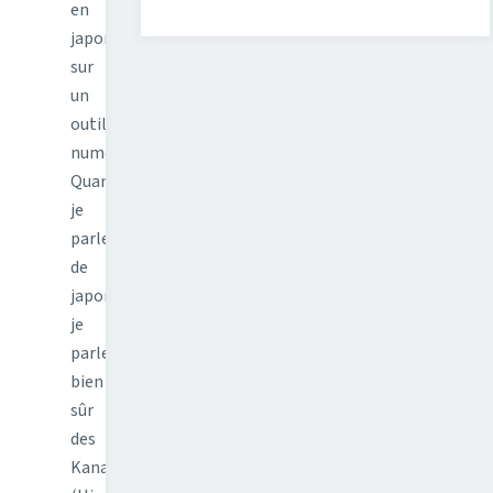
en
japonais
sur
un
outil
numérique.
Quand
je
parle
de
japonais
je
parle
bien
sûr
des
Kana