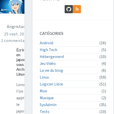
GitHub
Flux RSS
Angristan
CATÉGORIES
25 sept. 2017
2 commentaires
Android
(16)
High Tech
(5)
Écrire
en
Hébergement
(10)
japonais
Jeu Vidéo
(4)
sous
Arch
La vie du blog
(6)
Linux
Linux
(59)
Logiciel Libre
(51)
Lorsque
Moe
(1)
l'on
apprend
Musique
(2)
le
SysAdmin
(35)
japonais
Tests
(10)