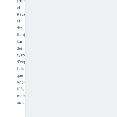
(Hiragana
et
Katakana)
et
des
Kanji.
Sur
des
systèmes
d'exploitation
tels
que
Android,
iOS,
macOS
ou…