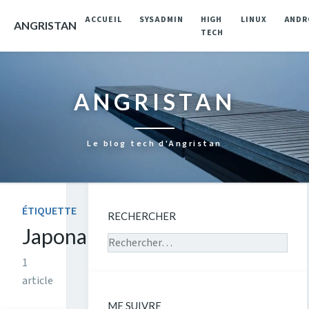
ACCUEIL
SYSADMIN
HIGH
LINUX
ANDR
ANGRISTAN
TECH
ANGRISTAN
Le blog tech d'Angristan
ÉTIQUETTE
RECHERCHER
Japonais
Rechercher sur le site
1
article
ME SUIVRE