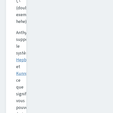
い
(double
exemple
hehe).
Anthy
supporte
le
système
Hepburn
et
Kunrei
,
ce
que
signifie
vous
pouvez