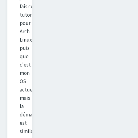
fais ce
tutoriel
pour
Arch
Linux,
puis
que
c'est
mon
OS
actuel,
mais
la
démarche
est
similaire