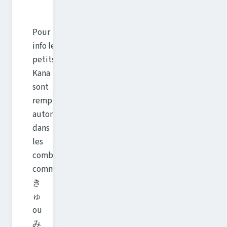
Pour
info les
petits
Kana
sont
remplacés
automatiquement
dans
les
combinaisons
comme
き
ゅ
ou
み