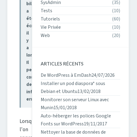
SysAdmin
(35)
billet
Tests
(10)
a
été
Tutoriels
(60)
écrit
Vie Privée
(10)
il
Web
(20)
y
a
longtemps.
Il
ARTICLES RÉCENTS
peut
De WordPress à EmDash
24/07/2026
contenir
Installer un pod diaspora* sous
des
Debian et Ubuntu
13/02/2018
informations
erronées.
Monitorer son serveur Linux avec
Munin
15/01/2018
Auto-héberger les polices Google
Lorsque
Fonts sur WordPress
19/11/2017
l'on
Nettoyer la base de données de