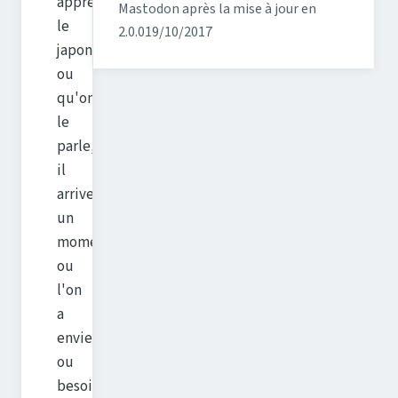
apprend
Mastodon après la mise à jour en
le
2.0.0
19/10/2017
japonais
ou
qu'on
le
parle,
il
arrive
un
moment
ou
l'on
a
envie
ou
besoin