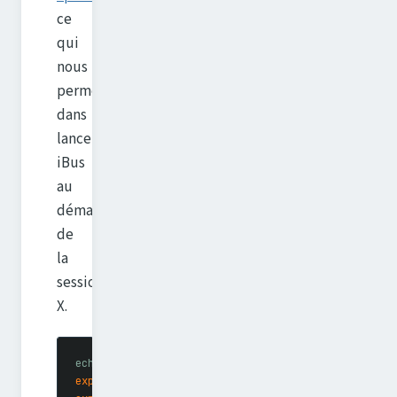
ce
qui
nous
permet
dans
lancer
iBus
au
démarrage
de
la
session
X.
echo
 "
# Settings for Japanese inpu
t
export
 GTK_IM_MODULE
=
'
ibus
'