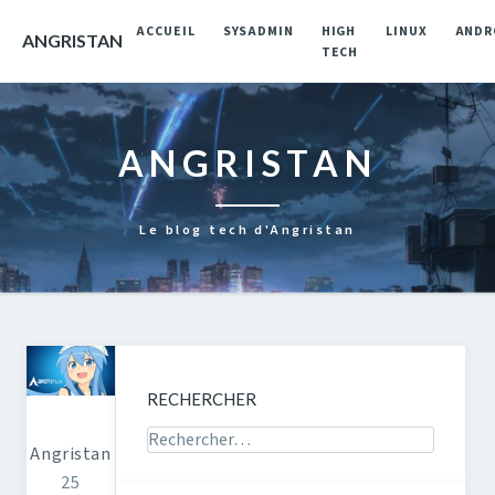
ACCUEIL
SYSADMIN
HIGH
LINUX
ANDR
ANGRISTAN
TECH
ANGRISTAN
Le blog tech d'Angristan
RECHERCHER
Rechercher sur le site
Angristan
25