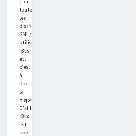
pour
toutes
les
distributions
GNU/Linux
utilisant
iBus
et,
c'est
à
dire
la
majorité.
D'ailleurs
iBus
est
une