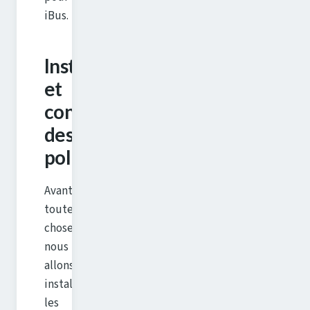
iBus.
Installation
et
configuration
des
polices
Avant
toute
chose,
nous
allons
installer
les