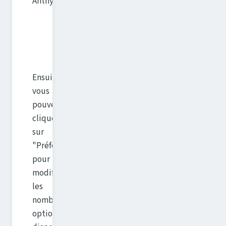
Anthy"
Ensuite
vous
pouvez
cliquer
sur
"Préférences"
pour
modifier
les
nombres
options