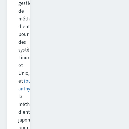
gestionnaire
de
méthodes
d'entrée
pour
des
systèmes
Linux
et
Unix,
et
ibus-
anthy
est
la
méthode
d'entré
japonaise
pour