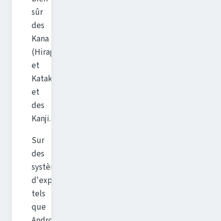
sûr
des
Kana
(Hiragana
et
Katakana)
et
des
Kanji.
Sur
des
systèmes
d'exploitation
tels
que
Android,