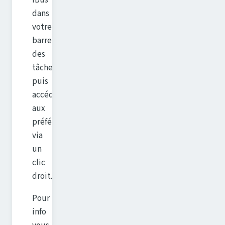
iBus
dans
votre
barre
des
tâches,
puis
accéder
aux
préférences
via
un
clic
droit.
Pour
info