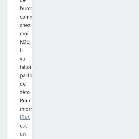
de
bureau,
comme
chez
moi
KDE,
il
va
falloir
partir
de
zéro.
Pour
information,
iBus
est
un