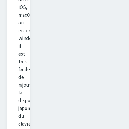
iOS,
macOS
ou
encore
Windows,
il
est
très
facile
de
rajouter
la
disposition
japonaise
du
clavier