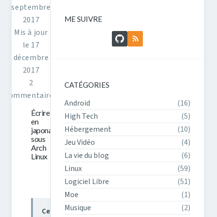
septembre
ME SUIVRE
2017
Mis à jour
GitHub
Flux RSS
le 17
décembre
2017
2
CATÉGORIES
commentaires
Android
(16)
Écrire
High Tech
(5)
en
Hébergement
(10)
japonais
sous
Jeu Vidéo
(4)
Arch
La vie du blog
(6)
Linux
Linux
(59)
Logiciel Libre
(51)
Moe
(1)
Musique
(2)
Ce