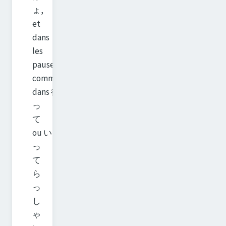
ょ,
et
dans
les
pauses
comme
dans 待
っ
て
ou い
っ
て
ら
っ
し
ゃ