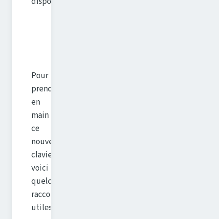
disponibles.
Pour
prendre
en
main
ce
nouveau
clavier,
voici
quelques
raccourcis
utiles