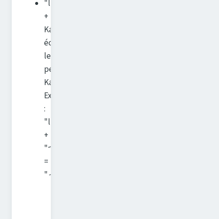
"l"
+
Kana pour
écrire
le
petit
Kana.
Exemple
:
"l"
+
"つ"
=
"っ"