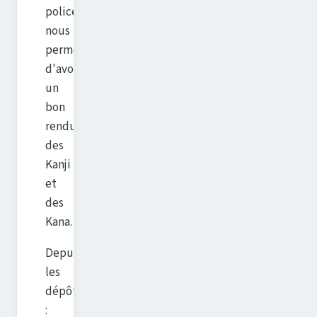
polices
nous
permettant
d'avoir
un
bon
rendu
des
Kanji
et
des
Kana.
Depuis
les
dépôts
: