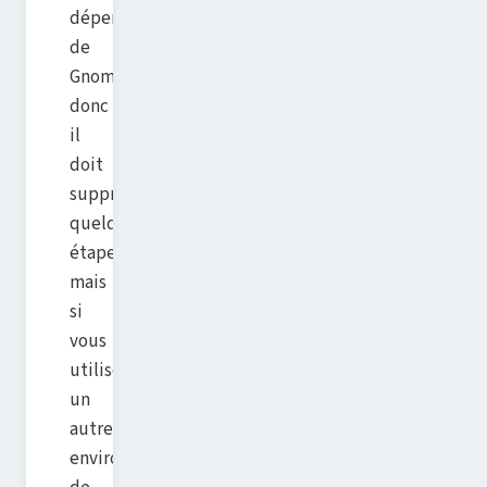
dépendance
de
Gnome
donc
il
doit
supprimer
quelques
étapes,
mais
si
vous
utilisez
un
autre
environnement