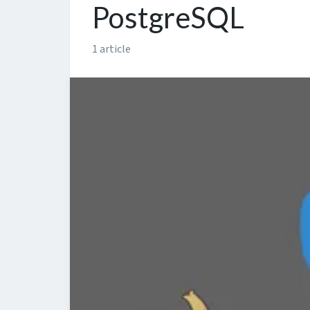
PostgreSQL
1 article