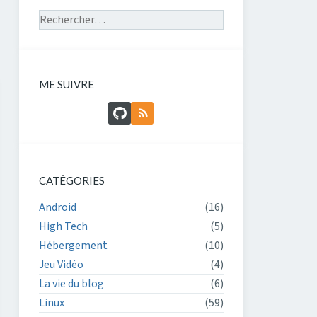
Rechercher sur le site
ME SUIVRE
GitHub
Flux RSS
CATÉGORIES
Android
(16)
High Tech
(5)
Hébergement
(10)
Jeu Vidéo
(4)
La vie du blog
(6)
Linux
(59)