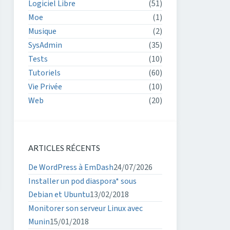
Logiciel Libre
(51)
Moe
(1)
Musique
(2)
SysAdmin
(35)
Tests
(10)
Tutoriels
(60)
Vie Privée
(10)
Web
(20)
ARTICLES RÉCENTS
De WordPress à EmDash
24/07/2026
Installer un pod diaspora* sous
Debian et Ubuntu
13/02/2018
Monitorer son serveur Linux avec
Munin
15/01/2018