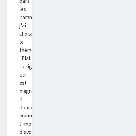
dans
les
paramètres,
j'ai
choisi
le
thème
"Flat
Design"
qui
est
magnifique,
Il
donne
vraiment
l'impression
d'avoir