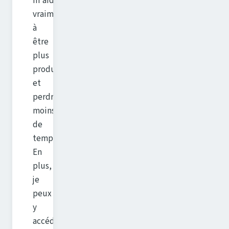
m'aide
vraiment
à
être
plus
productif
et
perdre
moins
de
temps.
En
plus,
je
peux
y
accéder