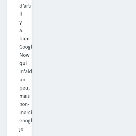
d’articles.
Il
y
a
bien
Google
Now
qui
m'aidait
un
peu,
mais
non-
merci
Google,
je