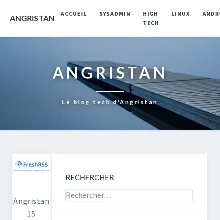
ACCUEIL
SYSADMIN
HIGH
LINUX
ANDR
ANGRISTAN
TECH
ANGRISTAN
Le blog tech d'Angristan
RECHERCHER
Rechercher sur le site
Angristan
15