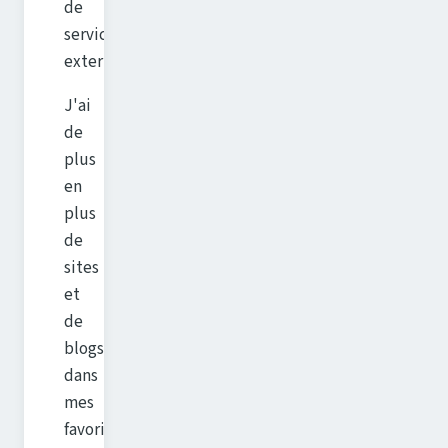
de
services
externes.
J'ai
de
plus
en
plus
de
sites
et
de
blogs
dans
mes
favoris