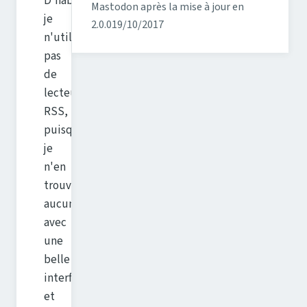
D'habitude,
Mastodon après la mise à jour en
je
2.0.0
19/10/2017
n'utilise
pas
de
lecteur
RSS,
puisque
je
n'en
trouve
aucun
avec
une
belle
interface
et