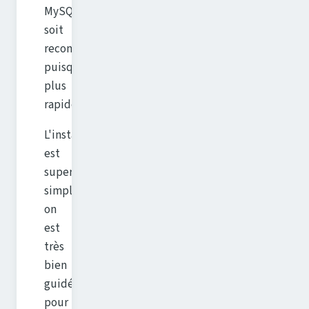
MySQL
soit
recommandé
puisque
plus
rapide).
L'installation
est
super
simple,
on
est
très
bien
guidé
pour