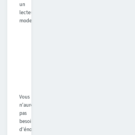
un
lecteur
moderne.
Vous
n'aurez
pas
besoin
d'énormément