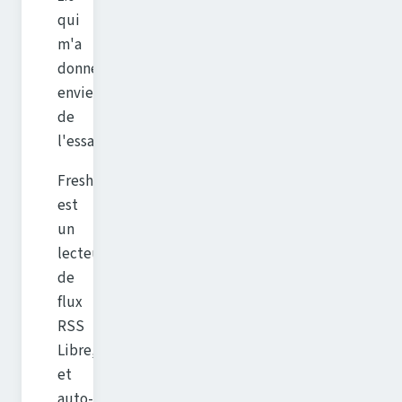
qui
m'a
donné
envie
de
l'essayer.
FreshRSS
est
un
lecteur
de
flux
RSS
Libre,
et
auto-