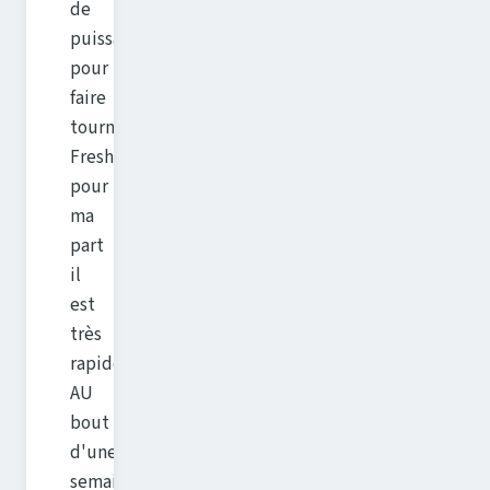
de
puissance
pour
faire
tourner
FreshRSS,
pour
ma
part
il
est
très
rapide.
AU
bout
d'une
semaine