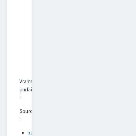
Vraiment
parfait
!
Sources
:
http://freshrss.org/