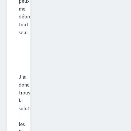
peux
me
débrouiller
tout
seul.
J'ai
donc
trouvé
la
solution
:
les