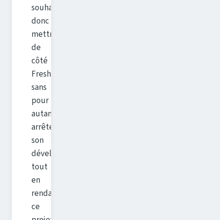
souhaite
donc
mettre
de
côté
FreshRSS,
sans
pour
autant
arrêter
son
développement,
tout
en
rendant
ce