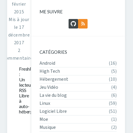
février
2015
ME SUIVRE
Mis à jour
GitHub
Flux RSS
le 17
décembre
2017
2
CATÉGORIES
commentaires
Android
(16)
FreshRSS
High Tech
(5)
:
Hébergement
(10)
Un
lecteur
Jeu Vidéo
(4)
RSS
La vie du blog
(6)
Libre
à
Linux
(59)
auto-
Logiciel Libre
(51)
héberger
Moe
(1)
Musique
(2)