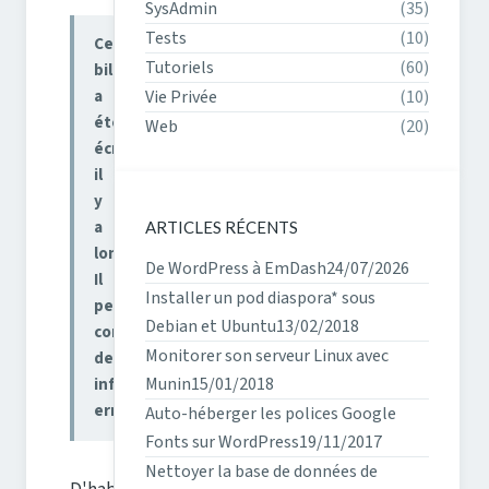
SysAdmin
(35)
Tests
(10)
Ce
Tutoriels
(60)
billet
Vie Privée
(10)
a
été
Web
(20)
écrit
il
y
a
ARTICLES RÉCENTS
longtemps.
De WordPress à EmDash
24/07/2026
Il
Installer un pod diaspora* sous
peut
Debian et Ubuntu
13/02/2018
contenir
Monitorer son serveur Linux avec
des
Munin
15/01/2018
informations
erronées.
Auto-héberger les polices Google
Fonts sur WordPress
19/11/2017
Nettoyer la base de données de