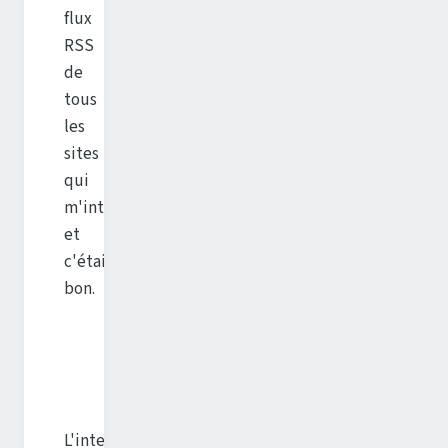
flux
RSS
de
tous
les
sites
qui
m'intéressaient,
et
c'était
bon.
L'interface