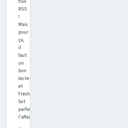
flux
RSS
!
Mais
pour
ça,
il
faut
un
bon
lecteur
et
FreshRSS
fait
parfaitement
l'affaire.