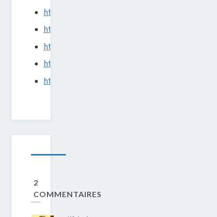
http://demo.freshrss.org/i/
https://github.com/FreshRSS/FreshRSS
http://doc.freshrss.org/fr/
https://framasphere.org/people/14269f55abbb68
http://marienfressinaud.fr/
2
COMMENTAIRES