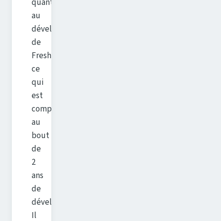
quant
au
développement
de
FreshRSS,
ce
qui
est
compréhensible
au
bout
de
2
ans
de
développement.
Il