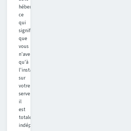
hébergeable,
ce
qui
signifie
que
vous
n'avez
qu'à
l'installer
sur
votre
serveur,
il
est
totalement
indépendant