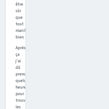
être
sûr
que
tout
marche
bien.
Après
ça
j'ai
dû
prendre
quelques
heures
pour
trouver
les