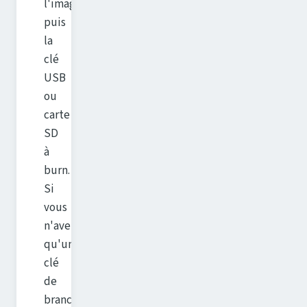
l'image,
puis
la
clé
USB
ou
carte
SD
à
burn.
Si
vous
n'avez
qu'une
clé
de
branchée,