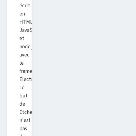
écrit
en
HTML,
JavaScript
et
node.js
avec
le
framework
Electron.
Le
but
de
Etcher
n'est
pas