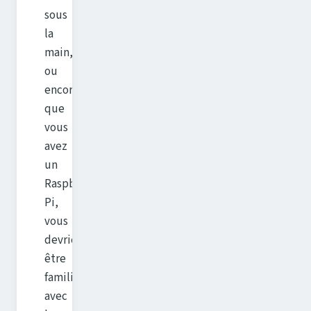
sous
la
main,
ou
encore
que
vous
avez
un
Raspberry
Pi,
vous
devriez
être
familier
avec