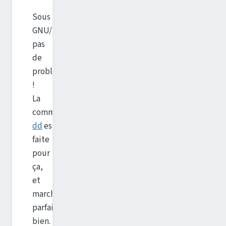
Sous
GNU/Linux,
pas
de
problème
!
La
commande
dd
est
faite
pour
ça,
et
marche
parfaitement
bien.