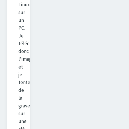
Linux
sur
un
PC.
Je
télécharge
donc
l'image,
et
je
tente
de
la
graver
sur
une