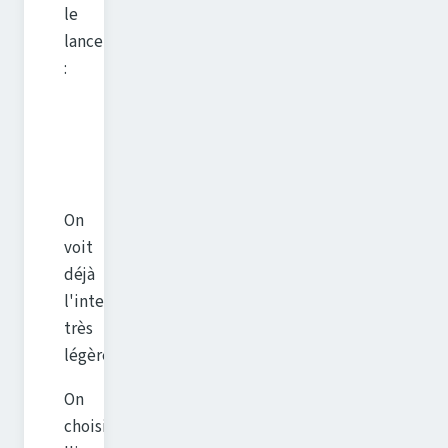
le
lance
:
On
voit
déjà
l'interface
très
légère...
On
choisit