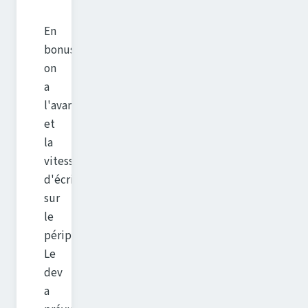
En
bonus,
on
a
l'avancement
et
la
vitesse
d'écriture
sur
le
périphérique.
Le
dev
a