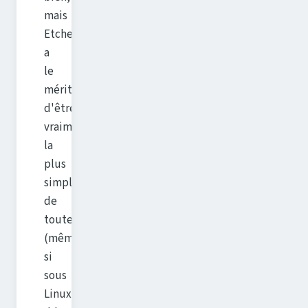
mais
Etcher
a
le
mérite
d'être
vraiment
la
plus
simple
de
toutes.
(même
si
sous
Linux,