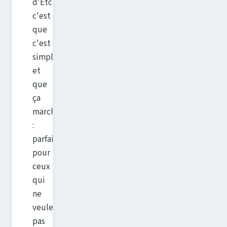
d'Etcher
c'est
que
c'est
simple
et
que
ça
marche
:
parfait
pour
ceux
qui
ne
veulent
pas