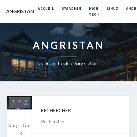
ACCUEIL
SYSADMIN
HIGH
LINUX
ANDR
ANGRISTAN
TECH
ANGRISTAN
Le blog tech d'Angristan
RECHERCHER
Rechercher sur le site
Angristan
13