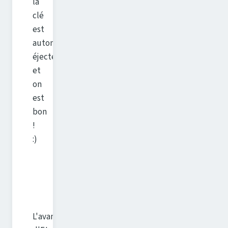
la
clé
est
automatiquement
éjectée,
et
on
est
bon
!
:)
L'avantage