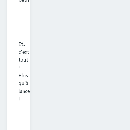
bêtises...
Et..
c'est
tout
!
Plus
qu'à
lancer
!