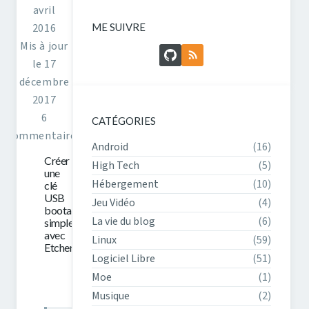
avril
2016
ME SUIVRE
Mis à jour
GitHub
Flux RSS
le 17
décembre
2017
6
CATÉGORIES
commentaires
Android
(16)
Créer
High Tech
(5)
une
Hébergement
(10)
clé
USB
Jeu Vidéo
(4)
bootable
La vie du blog
(6)
simplement
avec
Linux
(59)
Etcher
Logiciel Libre
(51)
Moe
(1)
Musique
(2)