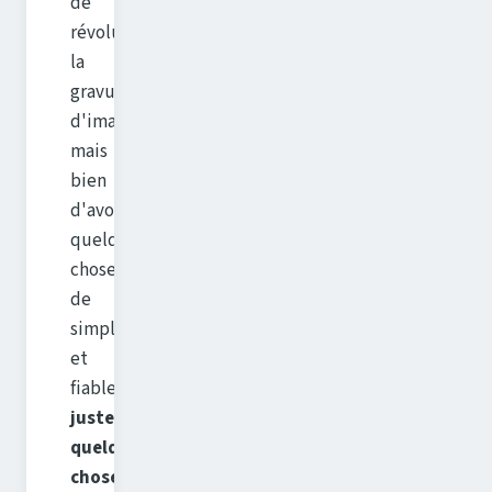
de
révolutionner
la
gravure
d'images,
mais
bien
d'avoir
quelque
chose
de
simple
et
fiable,
juste
quelque
chose