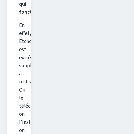
qui
fonctionne
.
En
effet,
Etcher
est
extrêmement
simple
à
utiliser.
On
le
télécharge,
on
l'installe,
on