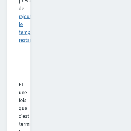
prévu
de
rajouter
le
temps
restant.
Et
une
fois
que
c'est
terminé,