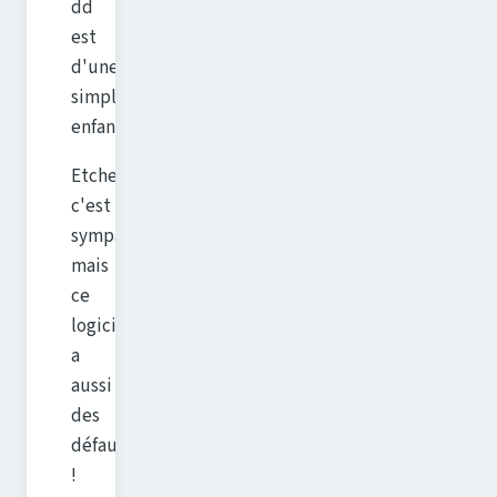
dd
est
d'une
simplicité
enfantine...)
Etcher
c'est
sympa,
mais
ce
logiciel
a
aussi
des
défauts
!