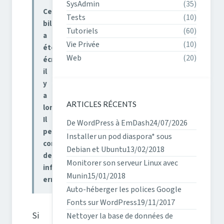
SysAdmin
(35)
Ce
Tests
(10)
billet
Tutoriels
(60)
a
Vie Privée
(10)
été
Web
(20)
écrit
il
y
a
ARTICLES RÉCENTS
longtemps.
Il
De WordPress à EmDash
24/07/2026
peut
Installer un pod diaspora* sous
contenir
Debian et Ubuntu
13/02/2018
des
Monitorer son serveur Linux avec
informations
Munin
15/01/2018
erronées.
Auto-héberger les polices Google
Fonts sur WordPress
19/11/2017
Si
Nettoyer la base de données de