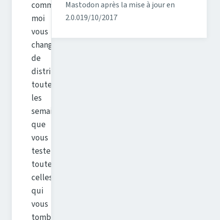
Mastodon après la mise à jour en
comme
2.0.0
19/10/2017
moi
vous
changez
de
distribution
toutes
les
semaines,
que
vous
testez
toutes
celles
qui
vous
tombent