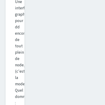
Une
interface
graphique
pour
dd
encombrée
de
tout
plein
de
node.js
(c'est
la
mode)...
Quel
dommage
: