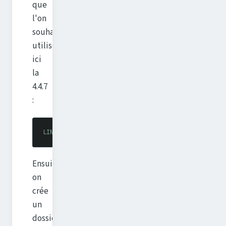
que
l'on
souhaite
utiliser,
ici
la
4.4.7
:
LINUX_VER
=
4.4.7
Ensuite
on
crée
un
dossier