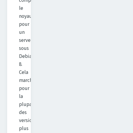
compilé
le
noyau
pour
un
serveur
sous
Debian
8.
Cela
marche
pour
la
plupart
des
versions
plus