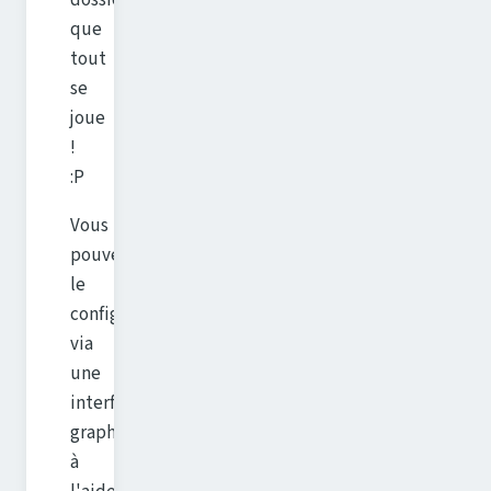
dossier
que
tout
se
joue
!
:P
Vous
pouvez
le
configurer
via
une
interface
graphique
à