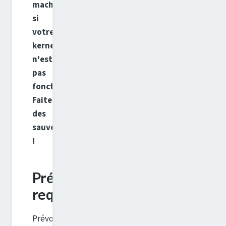
machine
si
votre
kernel
n'est
pas
fonctionnel.
Faites
des
sauvegardes
!
Pré-
requis
Prévoyez