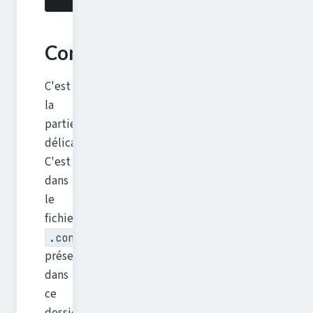
Configuration
C'est
la
partie
délicate.
C'est
dans
le
fichier
.config
présent
dans
ce