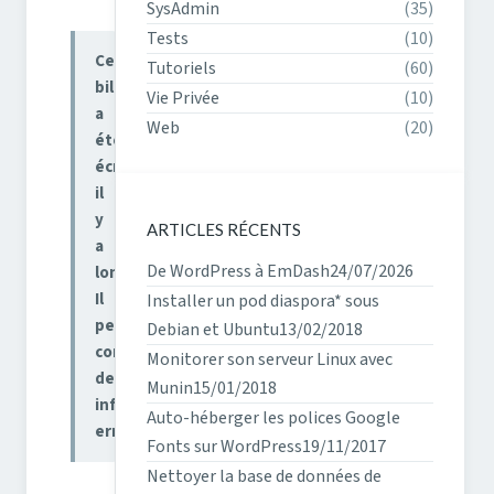
SysAdmin
(35)
Tests
(10)
Ce
Tutoriels
(60)
billet
Vie Privée
(10)
a
Web
(20)
été
écrit
il
y
ARTICLES RÉCENTS
a
De WordPress à EmDash
24/07/2026
longtemps.
Il
Installer un pod diaspora* sous
peut
Debian et Ubuntu
13/02/2018
contenir
Monitorer son serveur Linux avec
des
Munin
15/01/2018
informations
Auto-héberger les polices Google
erronées.
Fonts sur WordPress
19/11/2017
Nettoyer la base de données de