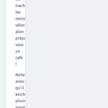
machines
les
moins
véloces,
alors
préparez-
vous
un
café
!
Notez
aussi
qu'il
existe
plusieurs
manières