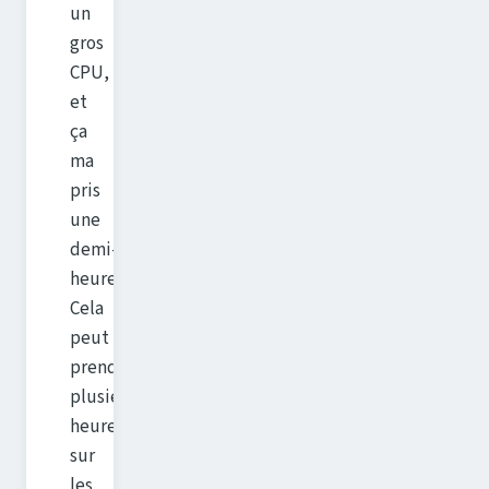
un
gros
CPU,
et
ça
ma
pris
une
demi-
heure.
Cela
peut
prendre
plusieurs
heures
sur
les