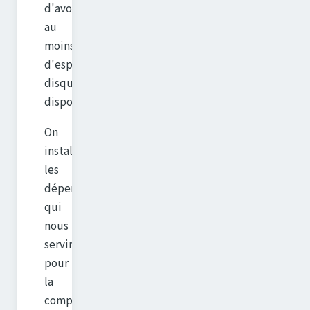
d'avoir
au
moins 10GB
d'espace
disque
disponible.
On
installe
les
dépendances
qui
nous
serviront
pour
la
compilation