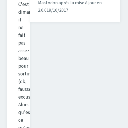
Mastodon après la mise à jour en
C'est
2.0.0
19/10/2017
dimanche,
il
ne
fait
pas
assez
beau
pour
sortir
(ok,
fausse
excuse)...
Alors
qu'est-
ce
qu'on