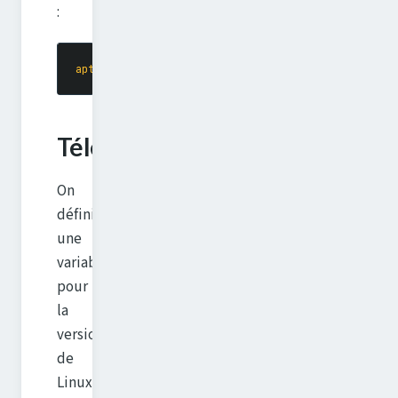
:
apt-get
 install
 git
 fakeroot
 build-essential
 ncurse
Téléchargement
On
définit
une
variable
pour
la
version
de
Linux