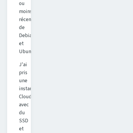
ou
moins
récentes
de
Debian
et
Ubuntu.
J'ai
pris
une
instance
Cloud
avec
du
SSD
et