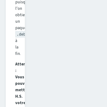
puisque
l'on
obtiens
un
paquet
.deb
à
la
fin.
Attention
:
Vous
pouvez
mettre
H.S.
votre