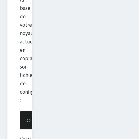
la
base
de
votre
noyau
actuell,
en
copiant
son
fichier
de
configuration
:
cp
 /boot/config-
$(
uname
 -r
)
 .config