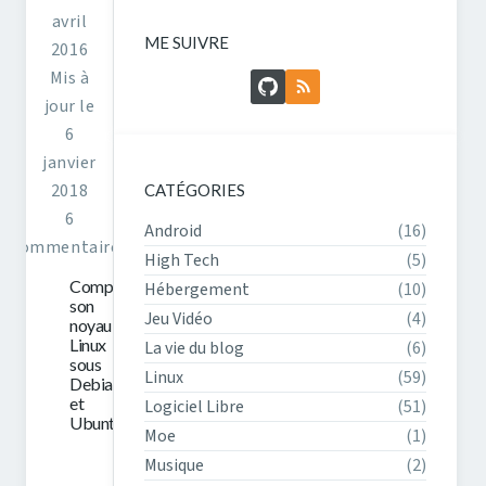
avril
ME SUIVRE
2016
Mis à
GitHub
Flux RSS
jour le
6
janvier
2018
CATÉGORIES
6
Android
(16)
commentaires
High Tech
(5)
Compiler
Hébergement
(10)
son
Jeu Vidéo
(4)
noyau
Linux
La vie du blog
(6)
sous
Linux
(59)
Debian
et
Logiciel Libre
(51)
Ubuntu
Moe
(1)
Musique
(2)