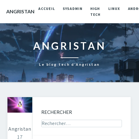
ACCUEIL
SYSADMIN
HIGH
LINUX
ANDR
ANGRISTAN
TECH
ANGRISTAN
Le blog tech d'Angristan
RECHERCHER
Rechercher sur le site
Angristan
17