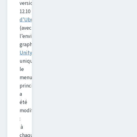
version
12.10
d'Ubuntu
(avec
l’environnement
graphique
Unity
uniquement)
le
menu
principal
a
été
modifié
:
à
chaque