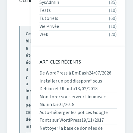
Ubuntu
SysAdmin
(35)
Tests
(10)
Tutoriels
(60)
Vie Privée
(10)
Ce
Web
(20)
billet
a
été
ARTICLES RÉCENTS
écrit
il
De WordPress à EmDash
24/07/2026
y
Installer un pod diaspora* sous
a
Debian et Ubuntu
13/02/2018
longtemps.
Monitorer son serveur Linux avec
Il
Munin
15/01/2018
peut
contenir
Auto-héberger les polices Google
des
Fonts sur WordPress
19/11/2017
informations
Nettoyer la base de données de