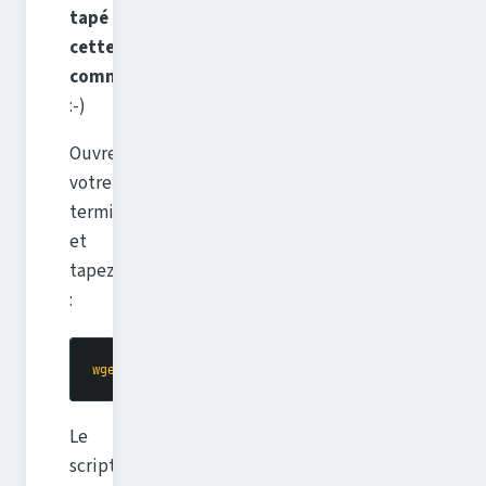
tapé
cette
commande
.
:-)
Ouvrez
votre
terminal
et
tapez
:
wget
 -q
 -O
 -
 https://fixubuntu.com/fixubuntu.sh
 |
 b
Le
script