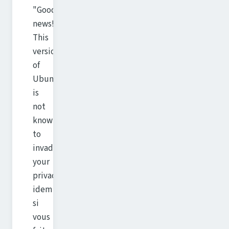
"Good
news!
This
version
of
Ubuntu
is
not
known
to
invade
your
privacy.",
idem
si
vous