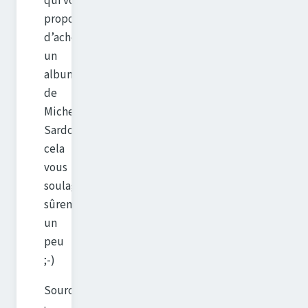
qui vous
proposent
d’acheter
un
album
de
Michel
Sardou,
cela
vous
soulage
sûrement
un
peu
;-)
Source