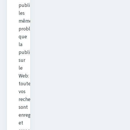
publicité pose
les
mêmes
problèmes
que
la
publicité
sur
le
Web:
toutes
vos
recherches
sont
enregistrées
et