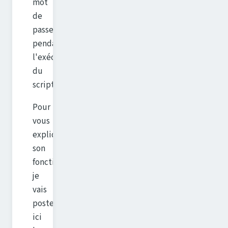
mot
de
passe
pendant
l'exécution
du
script.
Pour
vous
expliquer
son
fonctionnement,
je
vais
poster
ici