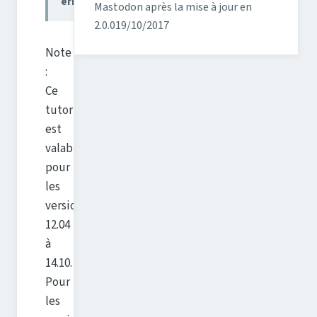
erronées.
Mastodon après la mise à jour en
2.0.0
19/10/2017
Note
:
Ce
tutoriel
est
valable
pour
les
versions
12.04
à
14.10.
Pour
les