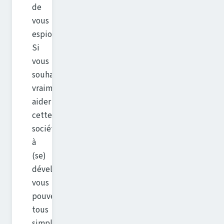
de
vous
espionner.
Si
vous
souhaitez
vraiment
aider
cette
société
à
(se)
développer,
vous
pouvez
tous
simplement