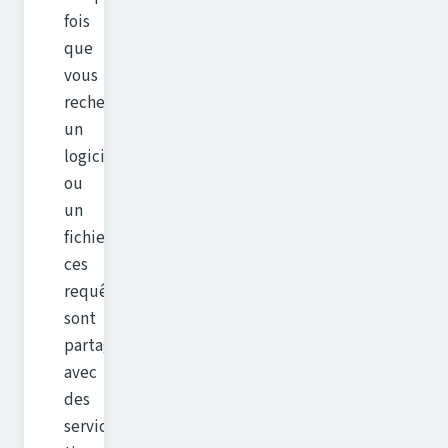
fois
que
vous
recherchez
un
logiciel
ou
un
fichier,
ces
requêtes
sont
partagées
avec
des
services