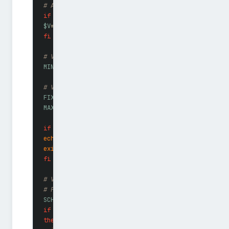
# Ajout d'une vérification pour la version 14.04.1
if
 [
 $V
 ==
 "
14.04.1
"
 ]
;
 then
$V
=14.04
fi
# Vérification de la version minimum
MIN
=
`
echo
 $V
'
>
'
12.10
 | 
bc
 -l
`
# Vérification de la version maximum
FIXED_VER
=
15.04
MAX
=
`
echo
 $FIXED_VER
'
>
'
$V
 | 
bc
 -l
`
if
 [[
 $MIN
 -eq
 0
 ||
 $MAX
 -eq
 0
 ]]
;
 then
echo
 "
Good news! This version of Ubuntu is not know
exit
 0
 # Le script s'arrête ici si la version n'est
fi
# Vérifie si le "shema" (?) de Canonical est présen
# Prend la première correspondance, en ignorant la 
SCHEMA
=
"$(
$GS
 list-schemas 
|
 grep
 -i
 $CCUL
 |
 head
 -
if
 [[
 -z
 "
$SCHEMA
"
 ]]
then