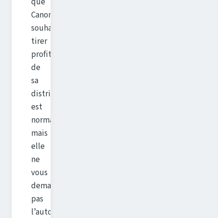
que
Canonical
souhaite
tirer
profit
de
sa
distribution
est
normal,
mais
elle
ne
vous
demande
pas
l’autorisation