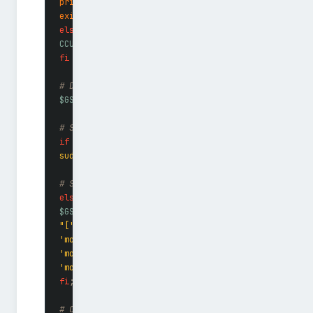
printf
 "
Error: could not find Canonical schema %s.n
exit
 1
else
CCUL
=
"
$SCHEMA
"
fi
# Désactive "Remote Search", pour que les recherche
$GS
 set 
"
$CCUL
"
 remote-content-search none
# Si la version est antérieure à 13.10, désinstalla
if
 [[
 $V
 <
 13.10
 ]]
;
 then
sudo
 apt-get
 remove
 -y
 unity-lens-shopping
# Si vous tournez sous une version plus récente, dé
else
$GS
 set 
"
$CCUL
"
 disabled-scopes 
"['more_suggestions-amazon.scope', 'more_suggestion
'more_suggestions-populartracks.scope', 'music-musi
'more_suggestions-ebay.scope', 'more_suggestions-ub
'more_suggestions-skimlinks.scope']"
fi
;
# On bloque les connections au serveur de pub d'Ubu