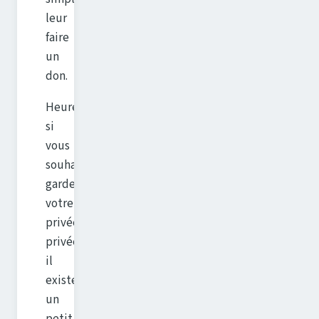
leur
faire
un
don.
Heureusement,
si
vous
souhaitez
garder
votre
privée...
privée,
il
existe
un
petit