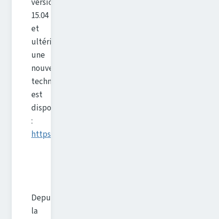
versions
15.04
et
ultérieures,
une
nouvelle
technique
est
disponible
:
https://fixubuntu.com/
Depuis
la