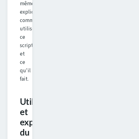
même
expliquer
comment
utiliser
ce
script
et
ce
qu'il
fait.
Utilisation
et
explication
du