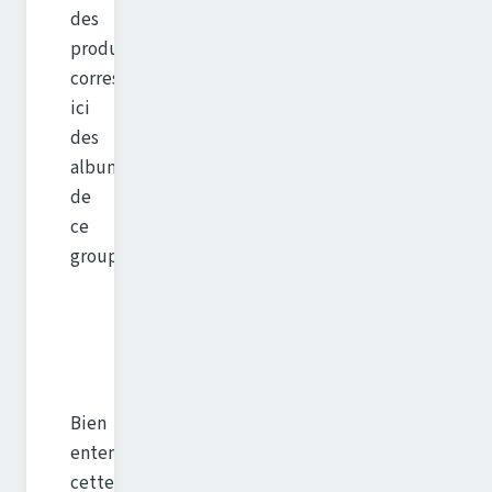
des
produits
correspondants,
ici
des
albums
de
ce
groupe.
Bien
entendu
cette