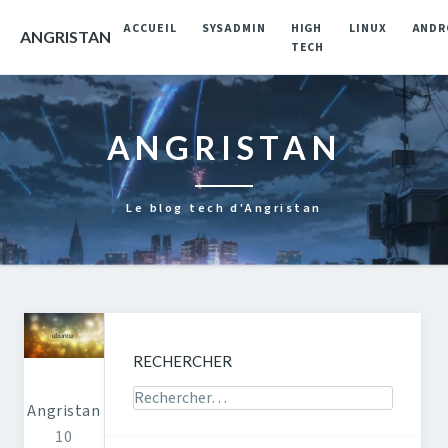
ACCUEIL
SYSADMIN
HIGH
LINUX
ANDR
ANGRISTAN
TECH
ANGRISTAN
Le blog tech d'Angristan
RECHERCHER
Rechercher sur le site
Angristan
10