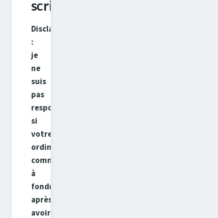
script
Disclaimer
:
je
ne
suis
pas
responsable
si
votre
ordinateur
commence
à
fondre
après
avoir