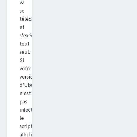
va
se
télécharger
et
s'exécuter
tout
seul.
Si
votre
version
d'Ubuntu
n'est
pas
infectée,
le
script
affichera