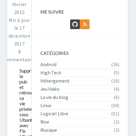
février
ME SUIVRE
2015
Mis à jour
GitHub
Flux RSS
le 17
décembre
2017
8
CATÉGORIES
commentaires
Android
(16)
Supprimer
High Tech
(5)
la
Hébergement
(10)
pub
et
Jeu Vidéo
(4)
retrouver
La vie du blog
(6)
sa
vie
Linux
(59)
privée
Logiciel Libre
(51)
sous
Ubuntu
Moe
(1)
avec
Musique
(2)
Fix