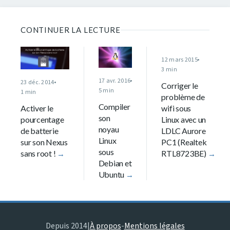
CONTINUER LA LECTURE
12 mars 2015
3 min
17 avr. 2016
23 déc. 2014
Corriger le
5 min
1 min
problème de
Compiler
wifi sous
Activer le
son
Linux avec un
pourcentage
noyau
LDLC Aurore
de batterie
Linux
PC1 (Realtek
sur son Nexus
sous
RTL8723BE)
sans root !
Debian et
Ubuntu
Depuis 2014
|
À propos
-
Mentions légales