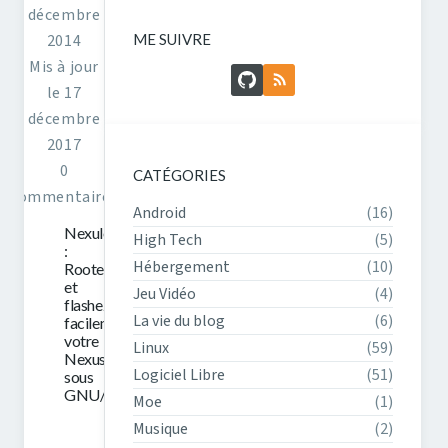
décembre
ME SUIVRE
2014
Mis à jour
GitHub
Flux RSS
le 17
décembre
2017
0
CATÉGORIES
commentaires
Android
(16)
Nexulocker
High Tech
(5)
:
Hébergement
(10)
Rootez
et
Jeu Vidéo
(4)
flashez
La vie du blog
(6)
facilement
votre
Linux
(59)
Nexus
Logiciel Libre
(51)
sous
GNU/Linux
Moe
(1)
Musique
(2)