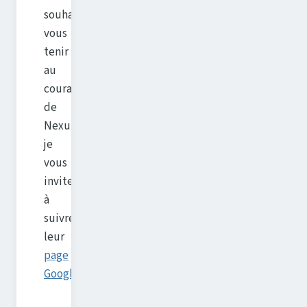
souhaitez
vous
tenir
au
courant
de
Nexulockr,
je
vous
invite
à
suivre
leur
page
Google+
.