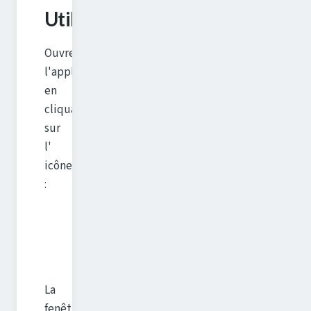
Utilisation
Ouvrez
l'application
en
cliquant
sur
l'
icône
:
La
fenêtre