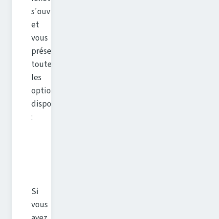
s'ouvre
et
vous
présente
toutes
les
options
disponibles
:
Si
vous
avez