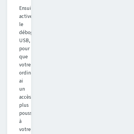
Ensuite,
activez
le
débogage
USB,
pour
que
votre
ordinateur
ai
un
accès
plus
poussé
à
votre