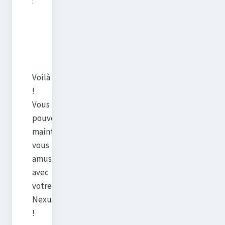
:
Voilà
!
Vous
pouvez
maintenant
vous
amuser
avec
votre
Nexus
!