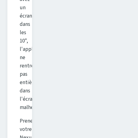
un
écran
dans
les
10",
l'application
ne
rentrera
pas
entièrement
dans
l'écran,
malheureusement.
Prenez
votre
Nexus,