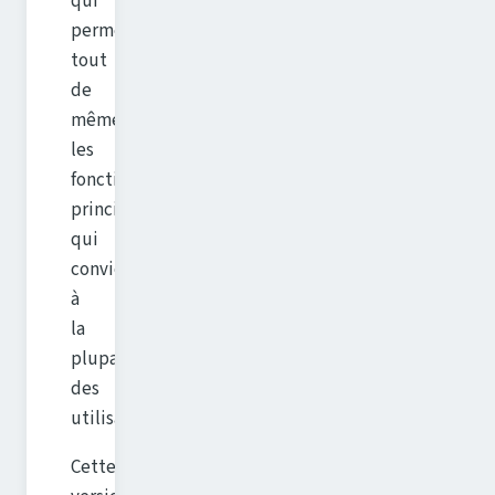
qui
permet
tout
de
même
les
fonctions
principales
qui
conviendront
à
la
plupart
des
utilisateurs.
Cette