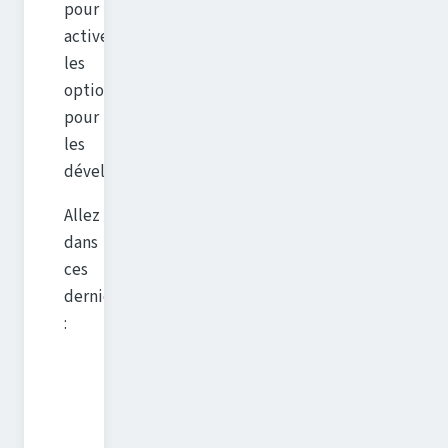
pour
activer
les
options
pour
les
développeurs.
Allez
dans
ces
derniers
: