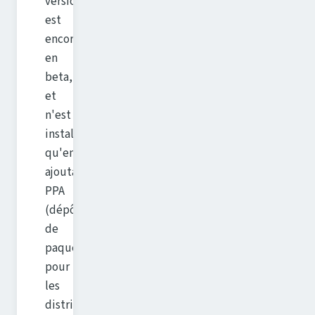
version
est
encore
en
beta,
et
n'est
installable
qu'en
ajoutant un
PPA
(dépôt
de
paquets),
pour
les
distributions