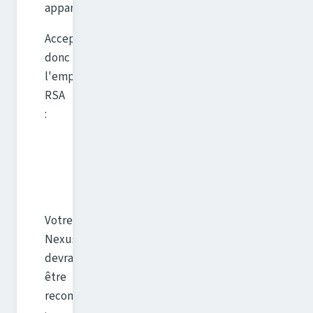
appareil.
Acceptez
donc
l'empreinte
RSA
:
Votre
Nexus
devrait
être
reconnu