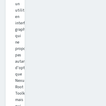
un
utilitaire
en
interface
graphique
qui
ne
propose
pas
autant
d'options
que
Nexus
Root
Toolkit,
mais