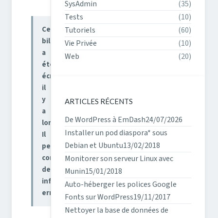
SysAdmin
(35)
Tests
(10)
Ce
Tutoriels
(60)
billet
Vie Privée
(10)
a
Web
(20)
été
écrit
il
y
ARTICLES RÉCENTS
a
De WordPress à EmDash
24/07/2026
longtemps.
Installer un pod diaspora* sous
Il
Debian et Ubuntu
13/02/2018
peut
contenir
Monitorer son serveur Linux avec
des
Munin
15/01/2018
informations
Auto-héberger les polices Google
erronées.
Fonts sur WordPress
19/11/2017
Nettoyer la base de données de