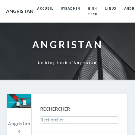
ACCUEIL
SYSADMIN
HIGH
LINUX
ANDR
ANGRISTAN
TECH
ANGRISTAN
Le blog tech d'Angristan
RECHERCHER
Rechercher sur le site
Angristan
4