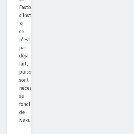
Fastboot
s’installeront
si
ce
n'est
pas
déjà
fait,
puisqu'ils
sont
nécessaires
au
fonctionnement
de
Nexulockr.