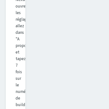
ouvrez
les
réglages,
allez
dans
"A
propos"
et
tapez
7
fois
sur
le
numéro
de
build