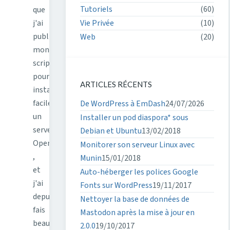
Tutoriels
(60)
que
Vie Privée
(10)
j'ai
publié
Web
(20)
mon
script
pour
ARTICLES RÉCENTS
installer
facilement
De WordPress à EmDash
24/07/2026
un
Installer un pod diaspora* sous
serveur
Debian et Ubuntu
13/02/2018
OpenVPN
Monitorer son serveur Linux avec
,
Munin
15/01/2018
et
Auto-héberger les polices Google
j'ai
Fonts sur WordPress
19/11/2017
depuis
Nettoyer la base de données de
fais
Mastodon après la mise à jour en
beaucoup
2.0.0
19/10/2017