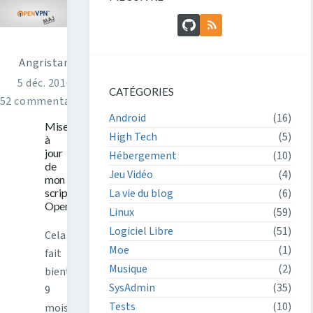
GitHub
Flux RSS
Angristan
5 déc. 2016
CATÉGORIES
52 commentaires
Android
(16)
Mise
High Tech
(5)
à
jour
Hébergement
(10)
de
Jeu Vidéo
(4)
mon
La vie du blog
(6)
script
OpenVPN
Linux
(59)
Logiciel Libre
(51)
Cela
Moe
(1)
fait
Musique
(2)
bientôt
SysAdmin
(35)
9
Tests
(10)
mois