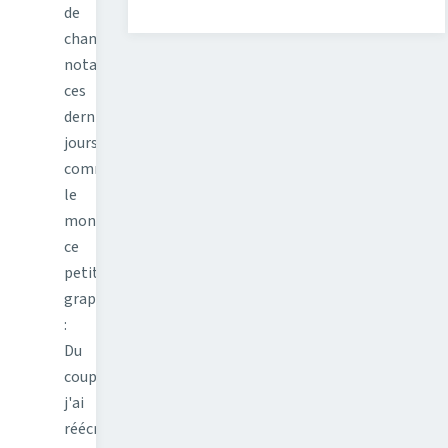
de
changements,
notamment
ces
derniers
jours
comme
le
montre
ce
petit
graphique
:
Du
coup,
j'ai
réécris