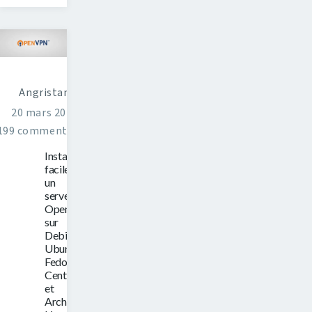
Angristan
20 mars 2016
199 commentaires
Installer
facilement
un
serveur
OpenVPN
sur
Debian,
Ubuntu,
Fedora,
CentOS
et
Arch