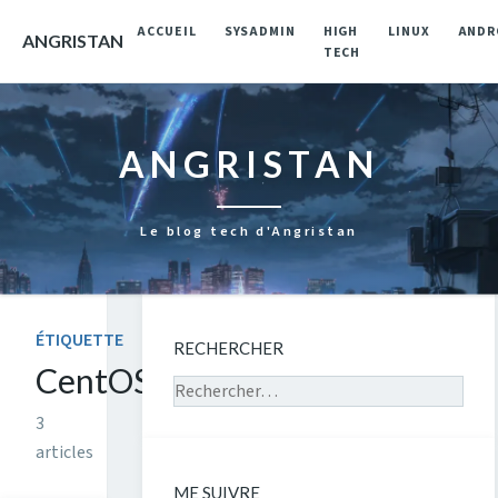
ACCUEIL
SYSADMIN
HIGH
LINUX
ANDR
ANGRISTAN
TECH
ANGRISTAN
Le blog tech d'Angristan
ÉTIQUETTE
RECHERCHER
CentOS
Rechercher sur le site
3
articles
ME SUIVRE