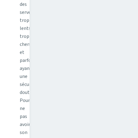
des
serveurs
trop
lents,
trop
chers,
et
parfois
ayant
une
sécurité
douteuse.
Pourquoi
ne
pas
avoir
son