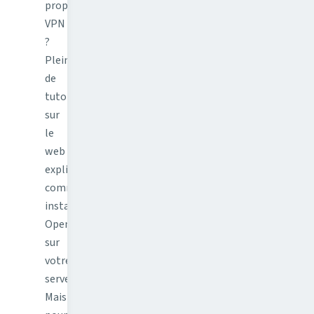
propre
VPN
?
Plein
de
tutoriels
sur
le
web
expliquent
comment
installer
OpenVPN
sur
votre
serveur.
Mais