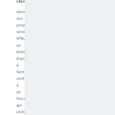
Linux
Avoir
son
propre
serveur
VPN,
ça
évite
d'avoir
à
faire
confiance
à
un
fournisseur
qui
utilise