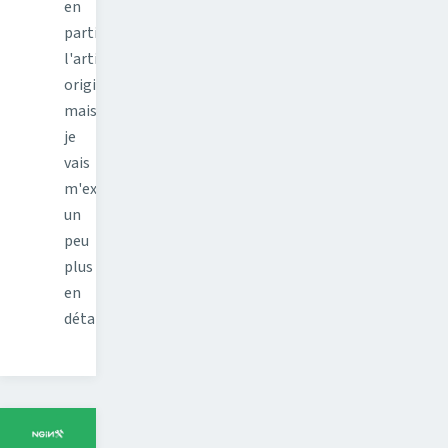
en
partie
l'article
original,
mais
je
vais
m'expliquer
un
peu
plus
en
détail…