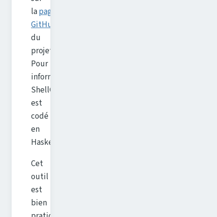
la
page
GitHub
du
projet.
Pour
information,
ShellCheck
est
codé
en
Haskell.
Cet
outil
est
bien
pratique