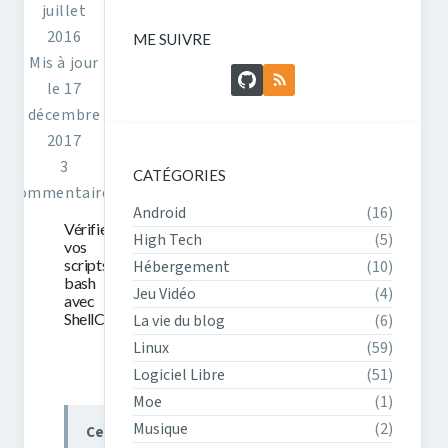
juillet
2016
ME SUIVRE
Mis à jour
GitHub
Flux RSS
le 17
décembre
2017
3
CATÉGORIES
commentaires
Android
(16)
Vérifiez
High Tech
(5)
vos
scripts
Hébergement
(10)
bash
Jeu Vidéo
(4)
avec
ShellCheck
La vie du blog
(6)
Linux
(59)
Logiciel Libre
(51)
Moe
(1)
Musique
(2)
Ce