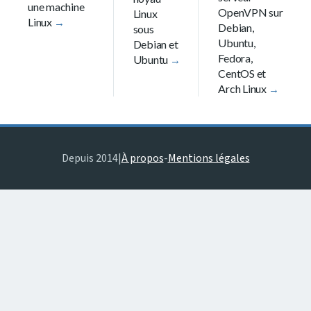
une machine
OpenVPN sur
Linux
Linux
Debian,
sous
Ubuntu,
Debian et
Fedora,
Ubuntu
CentOS et
Arch Linux
Depuis 2014
|
À propos
-
Mentions légales