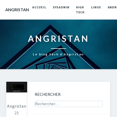
ACCUEIL
SYSADMIN
HIGH
LINUX
ANDR
ANGRISTAN
TECH
ANGRISTAN
Le blog tech d'Angristan
RECHERCHER
Rechercher sur le site
Angristan
25