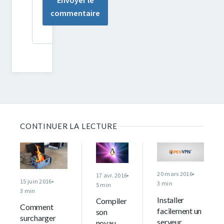
Envoyer le
commentaire
CONTINUER LA LECTURE
20 mars 2016
17 avr. 2016
15 juin 2016
3 min
5 min
3 min
Installer
Compiler
Comment
facilement un
son
surcharger
serveur
noyau