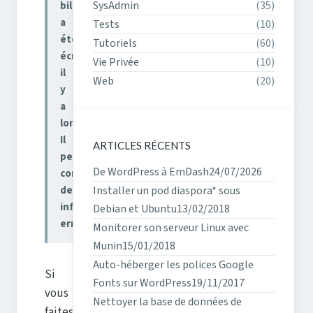
SysAdmin
(35)
billet
a
Tests
(10)
été
Tutoriels
(60)
écrit
Vie Privée
(10)
il
Web
(20)
y
a
longtemps.
Il
ARTICLES RÉCENTS
peut
De WordPress à EmDash
24/07/2026
contenir
des
Installer un pod diaspora* sous
informations
Debian et Ubuntu
13/02/2018
erronées.
Monitorer son serveur Linux avec
Munin
15/01/2018
Auto-héberger les polices Google
Si
Fonts sur WordPress
19/11/2017
vous
Nettoyer la base de données de
faites