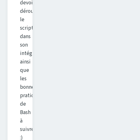
devoir
dérouler
le
script
dans
son
intégralité,
ainsi
que
les
bonnes
pratiques
de
Bash
à
suivre.
:)