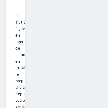
Il
s'utilise
également
en
ligne
de
commande,
en
installant
le
paquet
shellcheck
depuis
votre
gestionnaire