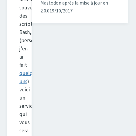
Mastodon après la mise à jour en
souvent
2.0.0
19/10/2017
des
scripts
Bash,
(perso
j'en
ai
fait
quelques
uns
)
voici
un
service
qui
vous
sera