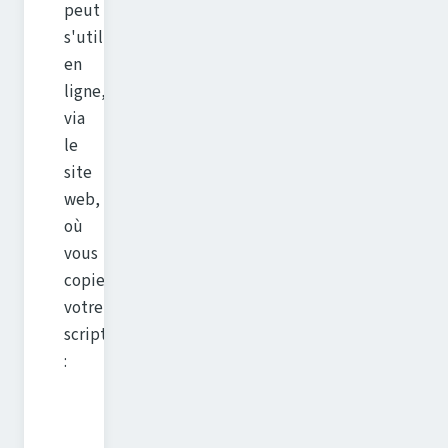
peut
s'utiliser
en
ligne,
via
le
site
web,
où
vous
copiez/collez
votre
script
: