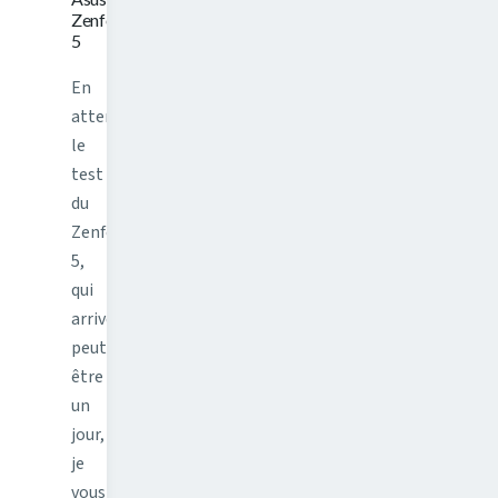
Zenfone
5
En
attendant
le
test
du
Zenfone
5,
qui
arrivera
peut-
être
un
jour,
je
vous