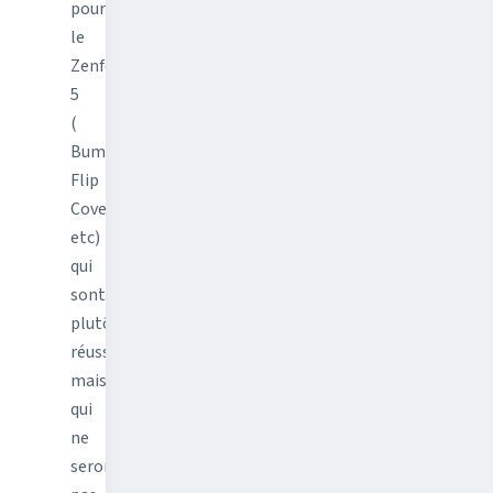
pour
le
Zenfone
5
(
Bumper,
Flip
Cover,
etc)
qui
sont
plutôt
réussies
mais
qui
ne
seront