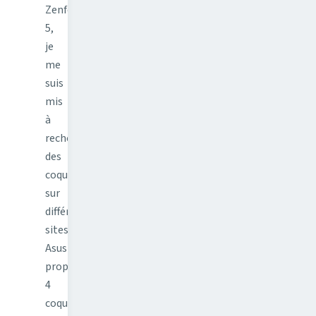
Zenfone
5,
je
me
suis
mis
à
rechercher
des
coques
sur
différents
sites.
Asus
propose
4
coques