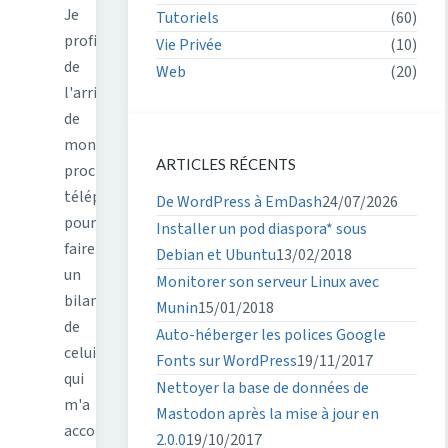
Je
Tutoriels
(60)
profite
Vie Privée
(10)
de
Web
(20)
l'arrivée
de
mon
ARTICLES RÉCENTS
prochain
téléphone
De WordPress à EmDash
24/07/2026
pour
Installer un pod diaspora* sous
faire
Debian et Ubuntu
13/02/2018
un
Monitorer son serveur Linux avec
bilan
Munin
15/01/2018
de
Auto-héberger les polices Google
celui
Fonts sur WordPress
19/11/2017
qui
Nettoyer la base de données de
m'a
Mastodon après la mise à jour en
accompagné
2.0.0
19/10/2017