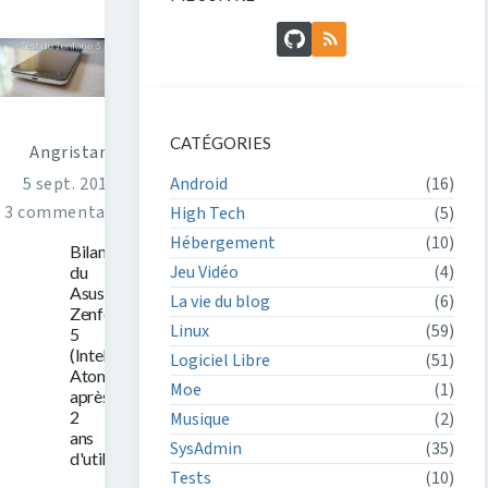
GitHub
Flux RSS
CATÉGORIES
Angristan
Android
(16)
5 sept. 2016
3 commentaires
High Tech
(5)
Hébergement
(10)
Bilan
Jeu Vidéo
(4)
du
Asus
La vie du blog
(6)
Zenfone
Linux
(59)
5
(Intel
Logiciel Libre
(51)
Atom)
Moe
(1)
après
2
Musique
(2)
ans
SysAdmin
(35)
d'utilisation
Tests
(10)