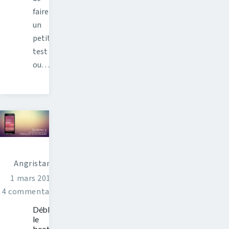
faire
un
petit
test
ou…
Angristan
1 mars 2016
4 commentaires
Débloquer
le
bootloader