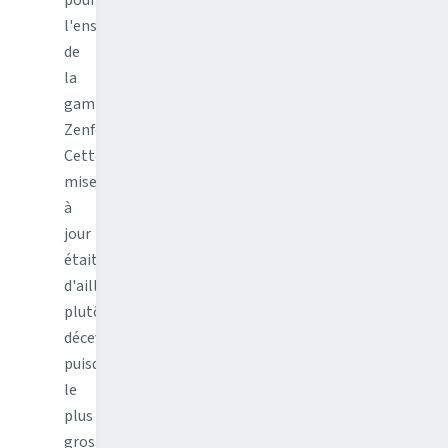
l'ensemble
de
la
gamme
Zenfone.
Cette
mise
à
jour
était
d'ailleurs,
plutôt
décevante
puisque
le
plus
gros