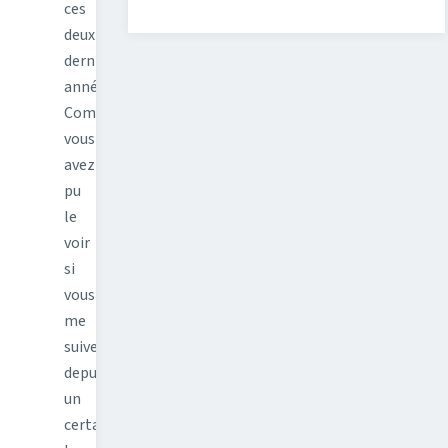
ces
deux
dernières
années.
Comme
vous
avez
pu
le
voir
si
vous
me
suivez
depuis
un
certain