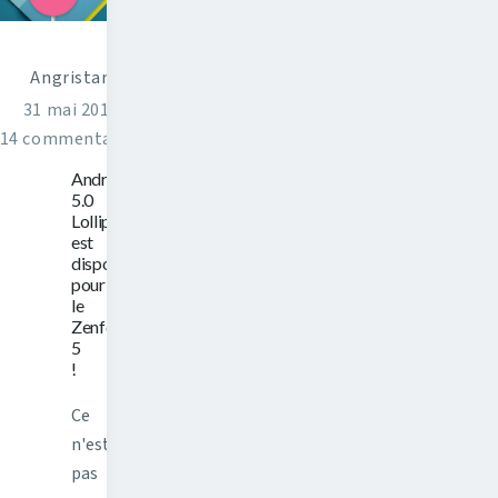
Angristan
31 mai 2015
14 commentaires
Android
5.0
Lollipop
est
disponible
pour
le
Zenfone
5
!
Ce
n'est
pas