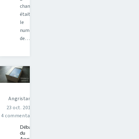
changement
était
le
numéro
de…
Angristan
23 oct. 2014
4 commentaires
Déballage
du
Asus