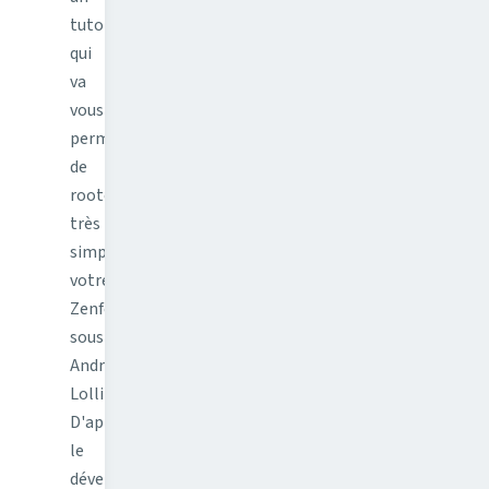
tutoriel
qui
va
vous
permettre
de
rooter
très
simplement
votre
Zenfone
sous
Android
Lollipop.
D'après
le
développeur