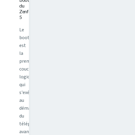
du
Zenfone
5
Le
bootloader
est
la
première
couche
logicielle
qui
s'exécute
au
démarrage
du
téléphone,
avant