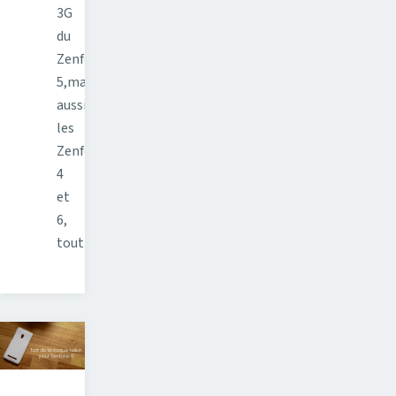
3G
du
Zenfone
5,mais
aussi
les
Zenfone
4
et
6,
tout…