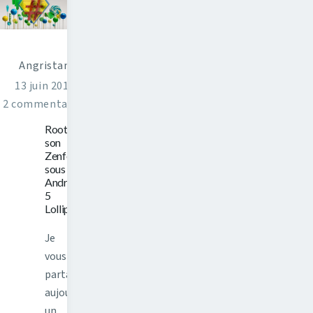
Angristan
13 juin 2015
2 commentaires
Rooter
son
Zenfone
sous
Android
5
Lollipop
Je
vous
partage
aujourd'hui
un