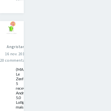
Angristan
16 nov. 2014
20 commentaires
(MAJ)
Le
Zenfone
5
recevra
Android
5.0
Lollipop,
mais