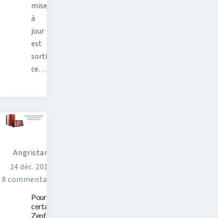
mise
à
jour
est
sortie
ce…
Angristan
14 déc. 2014
8 commentaires
Pourquoi
certains
Zenfones