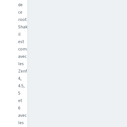
de
ce
root,
Shakalaca,
il
est
compatible
avec
les
Zenfone
4,
4.5,
5
et
6
avec
les