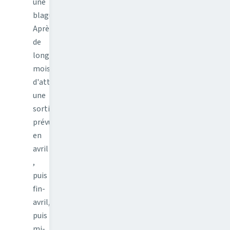
une
blague.
Après
de
longs
mois
d'attentes,
une
sortie
prévue
en
avril
,
puis
fin-
avril,
puis
mi-