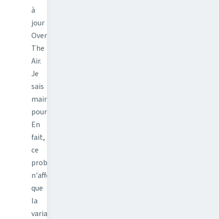
à
jour
Over
The
Air.
Je
sais
maintenant
pourquoi.
En
fait,
ce
problème
n'affecte
que
la
variante