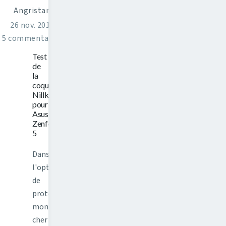
Angristan
26 nov. 2014
5 commentaires
Test
de
la
coque
Nillkin
pour
Asus
Zenfone
5
Dans
l'optique
de
protéger
mon
cher