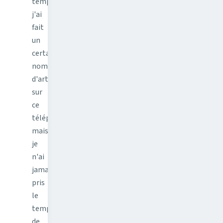
temps,
j'ai
fait
un
certain
nombre
d'articles
sur
ce
téléphone
mais
je
n'ai
jamais
pris
le
temps
de