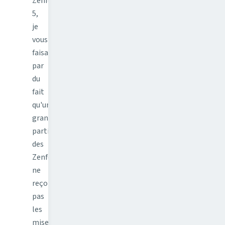
Zenfone
5,
je
vous
faisais
par
du
fait
qu'une
grande
partie
des
Zenfone
ne
reçoivent
pas
les
mises