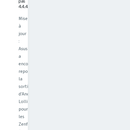
pas
4.4.4
Mise
à
jour
:
Asus
a
encore
repoussé
la
sortie
d'Android
Lollipop
pour
les
Zenfone