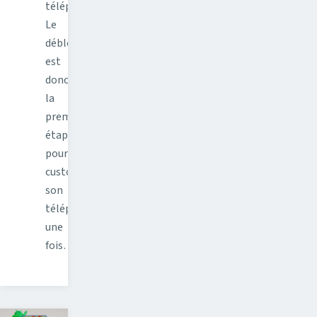
téléphone.
Le
débloquer
est
donc
la
première
étape
pour
customiser
son
téléphone,
une
fois…