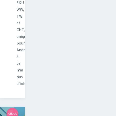
SKU
WW,
TW
et
CHT,
uniquement
pour
Android
5.
Je
n'ai
pas
d'informations…