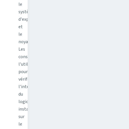
le
système
d'exploitation
et
le
noyau.
Les
constructeurs
l'utilisent
pour
vérifier
l'intégrité
du
logiciel
installé
sur
le