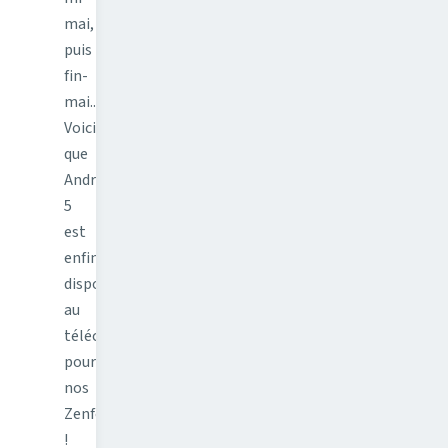
mai,
puis
fin-
mai...
Voici
que
Android
5
est
enfin
disponible
au
téléchargement
pour
nos
Zenfone
!