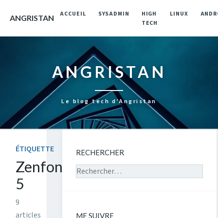
ACCUEIL
SYSADMIN
HIGH
LINUX
ANDR
ANGRISTAN
TECH
ANGRISTAN
Le blog tech d'Angristan
ÉTIQUETTE
RECHERCHER
Zenfone
Rechercher sur le site
5
9
articles
ME SUIVRE