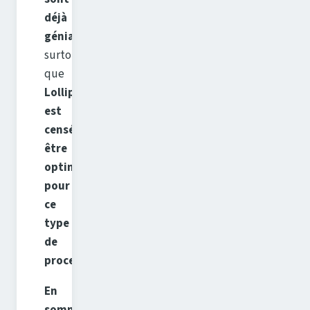
déjà
géniales
),
surtout
que
Lollipop
est
censé
être
optimisé
pour
ce
type
de
processeur.
En
somme,