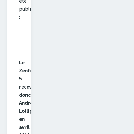
été
publié
:
Le
Zenfone
5
recevra
donc
Android
Lollipop
en
avril