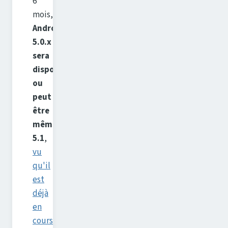
6
mois,
Android
5.0.x
sera
disponible,
ou
peut
être
même
5.1
,
vu
qu'il
est
déjà
en
cours