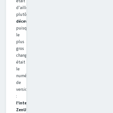
était
d'ailleurs,
plutôt
décevante
puisque
le
plus
gros
changement
était
le
numéro
de
version
:
l'interface
ZenUI