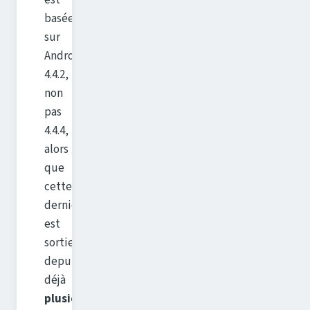
basée
sur
Android
4.4.2,
non
pas
4.4.4,
alors
que
cette
dernière
est
sortie
depuis
déjà
plusieurs mois
.