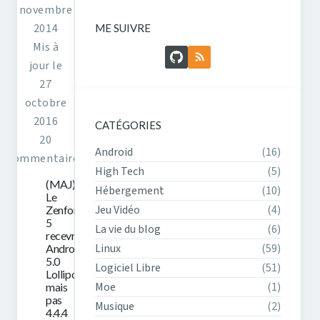
novembre
2014
ME SUIVRE
Mis à
GitHub
Flux RSS
jour le
27
octobre
2016
CATÉGORIES
20
Android
(16)
commentaires
High Tech
(5)
(MAJ)
Hébergement
(10)
Le
Jeu Vidéo
(4)
Zenfone
5
La vie du blog
(6)
recevra
Linux
(59)
Android
5.0
Logiciel Libre
(51)
Lollipop,
Moe
(1)
mais
pas
Musique
(2)
4.4.4