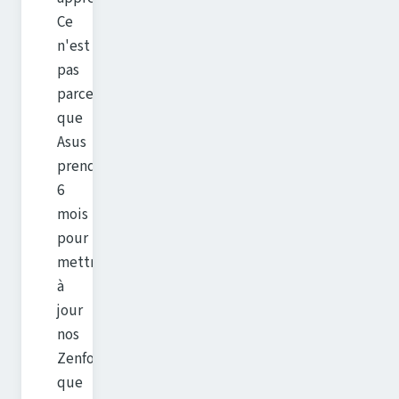
Ce
n'est
pas
parce
que
Asus
prends
6
mois
pour
mettre
à
jour
nos
Zenfone
que