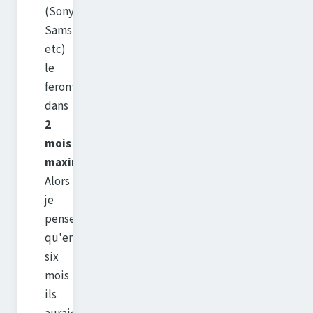
(Sony,
Samsung,
etc)
le
feront
dans
2
mois
maximum
.
Alors
je
pense
qu'en
six
mois
ils