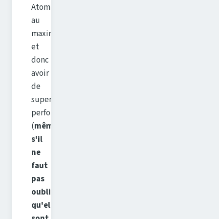
Atom
au
maximum
et
donc
avoir
de
super
performances
(
même
s'il
ne
faut
pas
oublier
qu'elles
sont