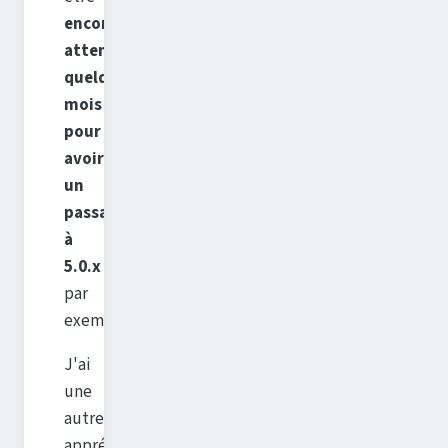
encore
attendre
quelques
mois
pour
avoir
un
passage
à
5.0.x
par
exemple.
J'ai
une
autre
appréhension.