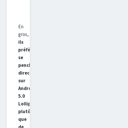
En
gros,
ils
préfèrent
se
pencher
directement
sur
Android
5.0
Lollipop
plutôt
que
de