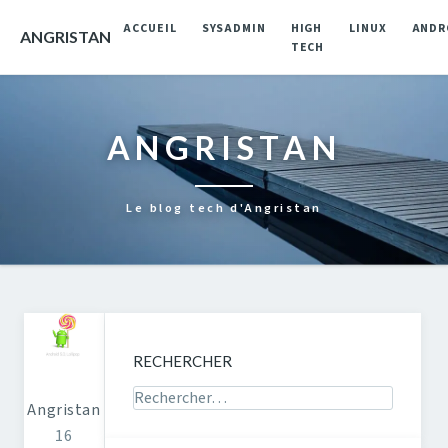
ACCUEIL
SYSADMIN
HIGH
LINUX
ANDR
ANGRISTAN
TECH
ANGRISTAN
Le blog tech d'Angristan
RECHERCHER
Rechercher sur le site
Angristan
16