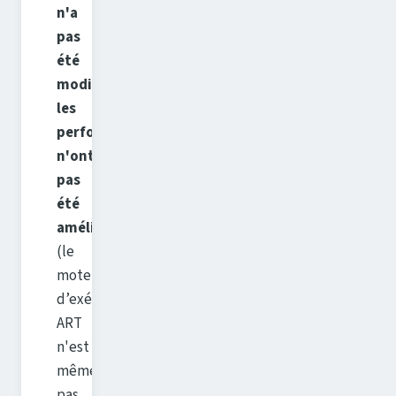
n'a
pas
été
modifiée,
les
performances
n'ont
pas
été
améliorées
(le
moteur
d’exécution
ART
n'est
même
pas