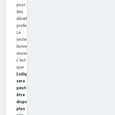
pour
des
développeurs
professionnels.
La
seule
bonne
nouvelle
c'est
que
Lollipop
sera
peut-
être
disponible
plus