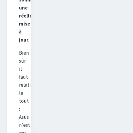
une
réelle
mise
à
jour.
Bien
sûr
il
faut
relativiser
le
tout
:
Asus
n'est