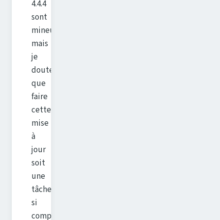
4.4.4
sont
mineurs,
mais
je
doute
que
faire
cette
mise
à
jour
soit
une
tâche
si
compliquée