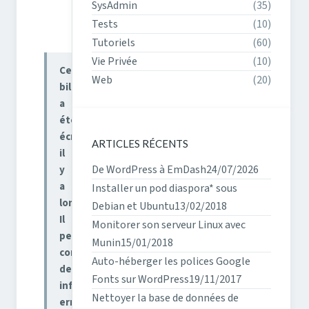
SysAdmin
(35)
Tests
(10)
Tutoriels
(60)
Vie Privée
(10)
Ce
Web
(20)
billet
a
été
écrit
ARTICLES RÉCENTS
il
De WordPress à EmDash
24/07/2026
y
a
Installer un pod diaspora* sous
longtemps.
Debian et Ubuntu
13/02/2018
Il
Monitorer son serveur Linux avec
peut
Munin
15/01/2018
contenir
Auto-héberger les polices Google
des
Fonts sur WordPress
19/11/2017
informations
Nettoyer la base de données de
erronées.