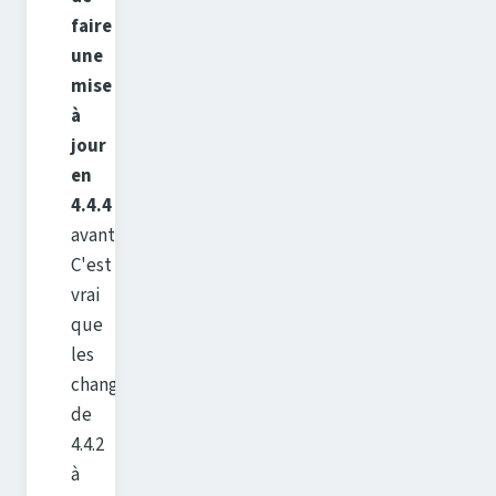
faire
une
mise
à
jour
en
4.4.4
avant.
C'est
vrai
que
les
changements
de
4.4.2
à