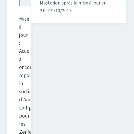
Mastodon après la mise à jour en
2.0.0
19/10/2017
Mise
à
jour
:
Asus
a
encore
repoussé
la
sortie
d'Android
Lollipop
pour
les
Zenfone