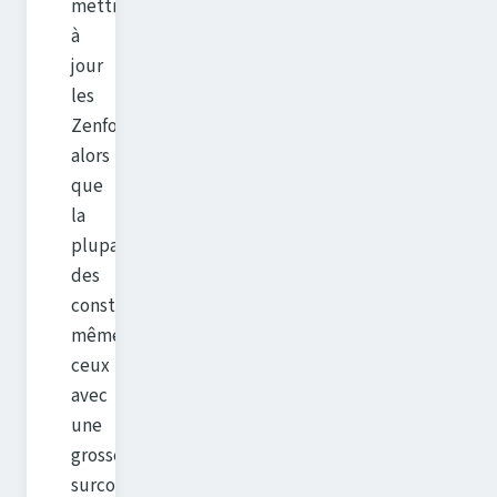
mettre
à
jour
les
Zenfone,
alors
que
la
plupart
des
constructeurs,
même
ceux
avec
une
grosse
surcouche