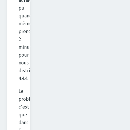
auraient
pu
quand
même
prendre
2
minutes
pour
nous
distribuer
4.4.4.
Le
problème
c'est
que
dans