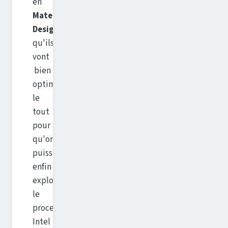
en
Material
Design
,
qu'ils
vont
bien
optimiser
le
tout
pour
qu'on
puisse
enfin
exploiter
le
processeur
Intel