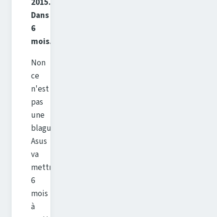
2015...
Dans
6
mois.
Non
ce
n'est
pas
une
blague.
Asus
va
mettre
6
mois
à