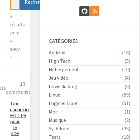
Rechercher
GitHub
Flux RSS
3
résultats
pour
«
CATÉGORIES
spdy
Android
(16)
»
High Tech
(5)
Hébergement
(10)
Jeu Vidéo
(4)
13
La vie du blog
(6)
cle
commentaires
Linux
(59)
Logiciel Libre
(51)
Une
connexion
Moe
(1)
HTTPS
Musique
(2)
pour
le
SysAdmin
(35)
site
Tests
(10)