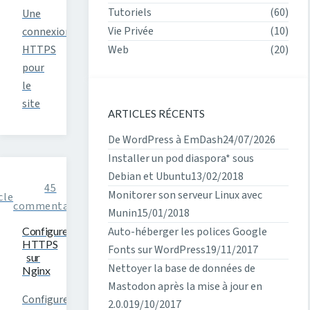
Tutoriels
(60)
Une
Vie Privée
(10)
connexion
HTTPS
Web
(20)
pour
le
site
ARTICLES RÉCENTS
De WordPress à EmDash
24/07/2026
Installer un pod diaspora* sous
Debian et Ubuntu
13/02/2018
45
Monitorer son serveur Linux avec
cle
commentaires
Munin
15/01/2018
Configurer
Auto-héberger les polices Google
HTTPS
Fonts sur WordPress
19/11/2017
sur
Nettoyer la base de données de
Nginx
Mastodon après la mise à jour en
Configurer
2.0.0
19/10/2017