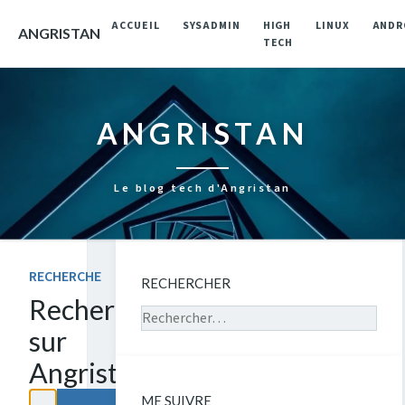
ACCUEIL
SYSADMIN
HIGH
LINUX
ANDR
ANGRISTAN
TECH
ANGRISTAN
Le blog tech d'Angristan
RECHERCHE
RECHERCHER
Rechercher
Rechercher sur le site
sur
Angristan
ME SUIVRE