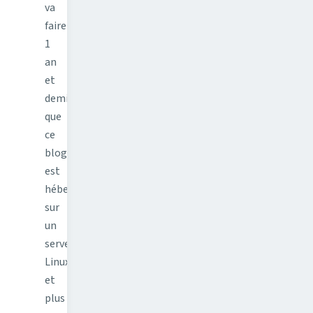
va
faire
1
an
et
demi
que
ce
blog
est
hébergé
sur
un
serveur
Linux
et
plus