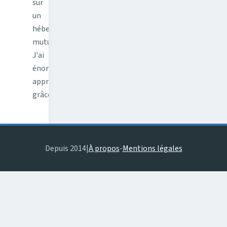
sur
un
hébergement
mutualisé.
J'ai
énormément
appris
grâce…
Depuis 2014
|
À propos
-
Mentions légales