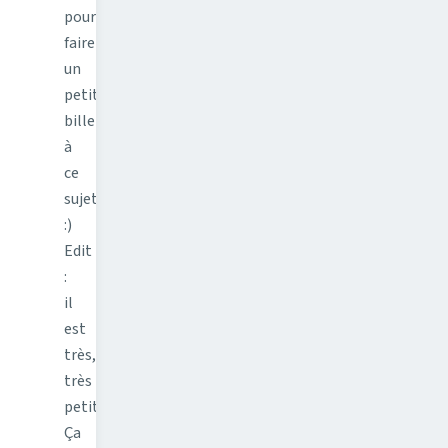
pour
faire
un
petit
billet
à
ce
sujet.
:)
Edit
:
il
est
très,
très
petit.
Ça