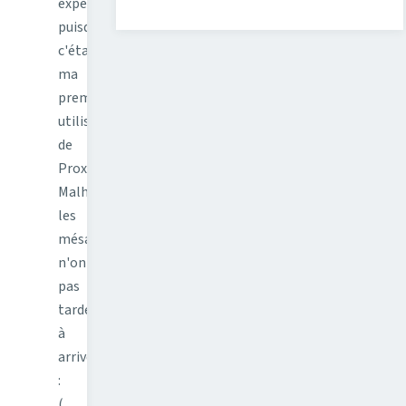
expérience
puisque
c'était
ma
première
utilisation
de
Proxmox.
Malheureusement,
les
mésaventures
n'ont
pas
tardé
à
arriver
:
(