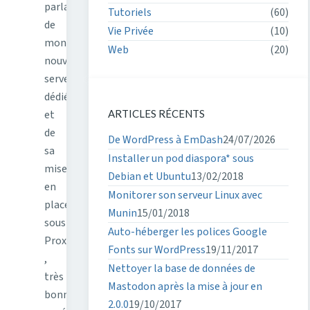
parlais
Tutoriels
(60)
de
Vie Privée
(10)
mon
Web
(20)
nouveau
serveur
dédié
et
ARTICLES RÉCENTS
de
De WordPress à EmDash
24/07/2026
sa
Installer un pod diaspora* sous
mise
Debian et Ubuntu
13/02/2018
en
Monitorer son serveur Linux avec
place
Munin
15/01/2018
sous
Auto-héberger les polices Google
Proxmox
Fonts sur WordPress
19/11/2017
,
Nettoyer la base de données de
très
Mastodon après la mise à jour en
bonne
2.0.0
19/10/2017