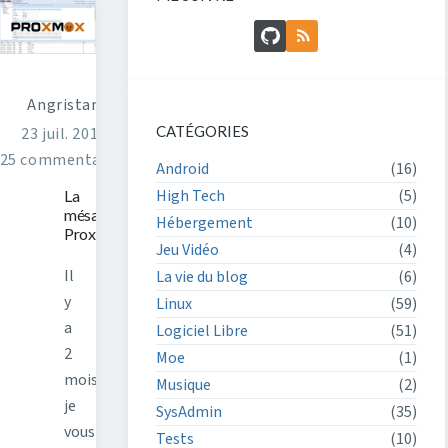
GitHub
Flux RSS
Angristan
CATÉGORIES
23 juil. 2016
25 commentaires
Android
(16)
High Tech
(5)
La
mésaventure
Hébergement
(10)
Proxmox
Jeu Vidéo
(4)
Il
La vie du blog
(6)
y
Linux
(59)
a
Logiciel Libre
(51)
2
Moe
(1)
mois
Musique
(2)
je
SysAdmin
(35)
vous
Tests
(10)