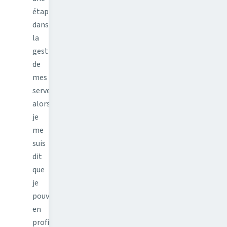
étape
dans
la
gestion
de
mes
serveurs
alors
je
me
suis
dit
que
je
pouvais
en
profiter