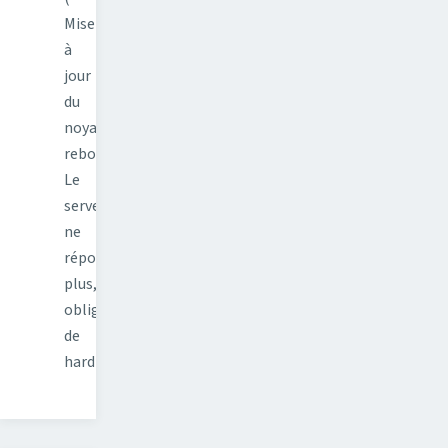
Mise
à
jour
du
noyau,
reboot.
Le
serveur
ne
répond
plus,
obligé
de
hard…