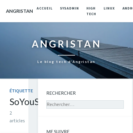
ACCUEIL
SYSADMIN
HIGH
LINUX
ANDR
ANGRISTAN
TECH
ANGRISTAN
Le blog tech d'Angristan
ÉTIQUETTE
RECHERCHER
SoYouStart
Rechercher sur le site
2
articles
ME SUIVRE