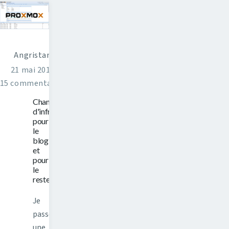
Angristan
21 mai 2016
15 commentaires
Changement
d'infrastructure
pour
le
blog,
et
pour
le
reste
Je
passe
une