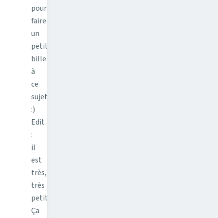
pour
faire
un
petit
billet
à
ce
sujet.
:)
Edit
:
il
est
très,
très
petit.
Ça