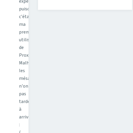
expérience
puisque
c'était
ma
première
utilisation
de
Proxmox.
Malheureusement,
les
mésaventures
n'ont
pas
tardé
à
arriver
:
(