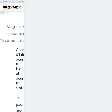
Angristan
21 mai 2016
15 commentaires
Changement
d'infrastructure
pour
le
blog,
et
pour
le
reste
Je
passe
une