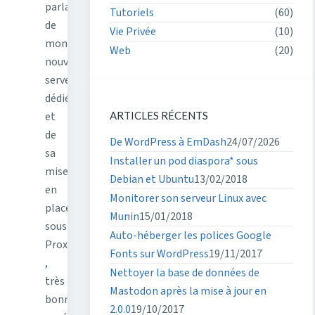
parlais
Tutoriels
(60)
de
Vie Privée
(10)
mon
Web
(20)
nouveau
serveur
dédié
et
ARTICLES RÉCENTS
de
De WordPress à EmDash
24/07/2026
sa
Installer un pod diaspora* sous
mise
Debian et Ubuntu
13/02/2018
en
Monitorer son serveur Linux avec
place
Munin
15/01/2018
sous
Auto-héberger les polices Google
Proxmox
Fonts sur WordPress
19/11/2017
,
Nettoyer la base de données de
très
Mastodon après la mise à jour en
bonne
2.0.0
19/10/2017