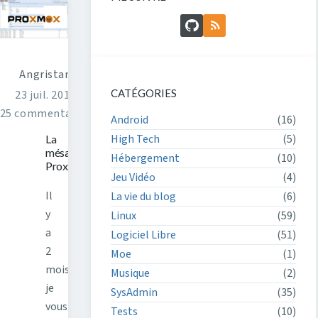
GitHub
Flux RSS
Angristan
CATÉGORIES
23 juil. 2016
25 commentaires
Android
(16)
High Tech
(5)
La
mésaventure
Hébergement
(10)
Proxmox
Jeu Vidéo
(4)
Il
La vie du blog
(6)
y
Linux
(59)
a
Logiciel Libre
(51)
2
Moe
(1)
mois
Musique
(2)
je
SysAdmin
(35)
vous
Tests
(10)