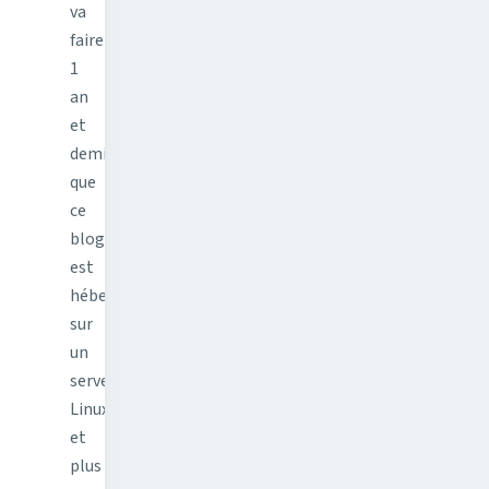
va
faire
1
an
et
demi
que
ce
blog
est
hébergé
sur
un
serveur
Linux
et
plus