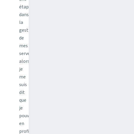
étape
dans
la
gestion
de
mes
serveurs
alors
je
me
suis
dit
que
je
pouvais
en
profiter