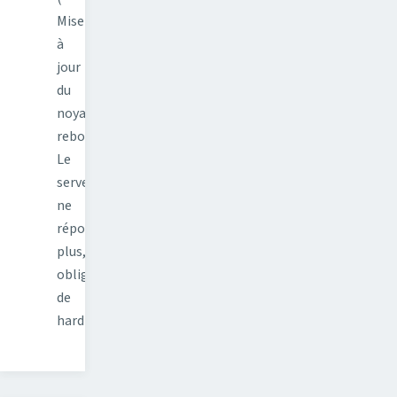
Mise
à
jour
du
noyau,
reboot.
Le
serveur
ne
répond
plus,
obligé
de
hard…