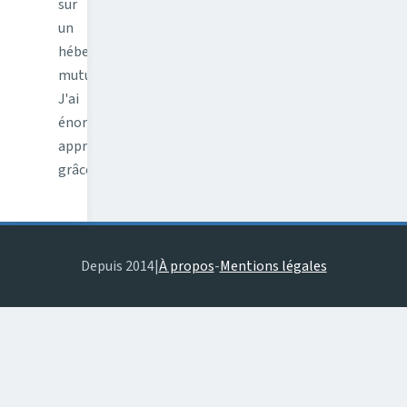
sur
un
hébergement
mutualisé.
J'ai
énormément
appris
grâce…
Depuis 2014
|
À propos
-
Mentions légales