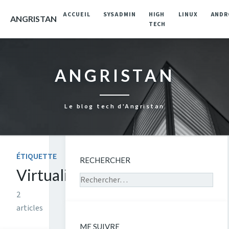
ACCUEIL
SYSADMIN
HIGH
LINUX
ANDR
ANGRISTAN
TECH
ANGRISTAN
Le blog tech d'Angristan
ÉTIQUETTE
RECHERCHER
Virtualisation
Rechercher sur le site
2
articles
ME SUIVRE