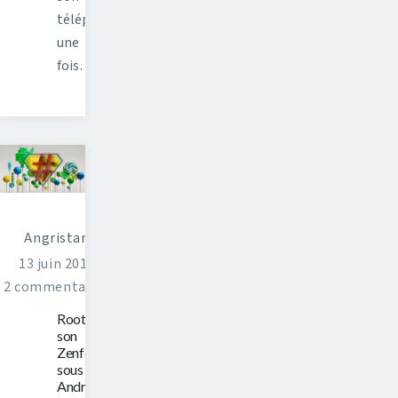
téléphone,
une
fois…
Angristan
13 juin 2015
2 commentaires
Rooter
son
Zenfone
sous
Android