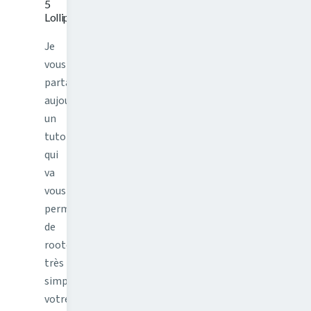
5
Lollipop
Je
vous
partage
aujourd'hui
un
tutoriel
qui
va
vous
permettre
de
rooter
très
simplement
votre