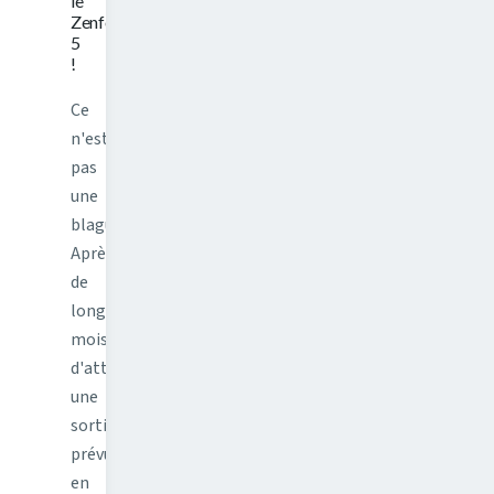
le
Zenfone
5
!
Ce
n'est
pas
une
blague.
Après
de
longs
mois
d'attentes,
une
sortie
prévue
en