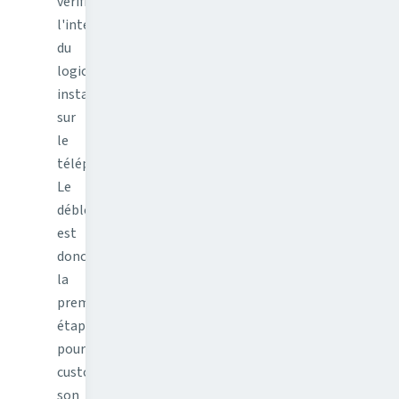
vérifier
l'intégrité
du
logiciel
installé
sur
le
téléphone.
Le
débloquer
est
donc
la
première
étape
pour
customiser
son