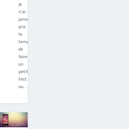
je
n'ai
jamais
pris
le
temps
de
faire
un
petit
test
ou…