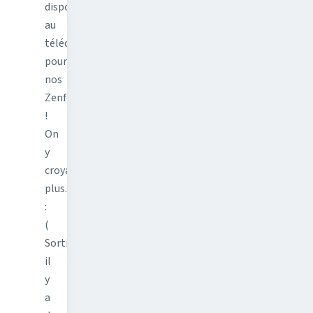
disponible
au
téléchargement
pour
nos
Zenfone
!
On
y
croyais
plus...
:
(
Sortie
il
y
a