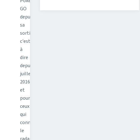
Pokémon
GO
depuis
sa
sortie
c'est
à
dire
depuis
juillet
2016,
et
pour
ceux
qui
connaissent
le
radar