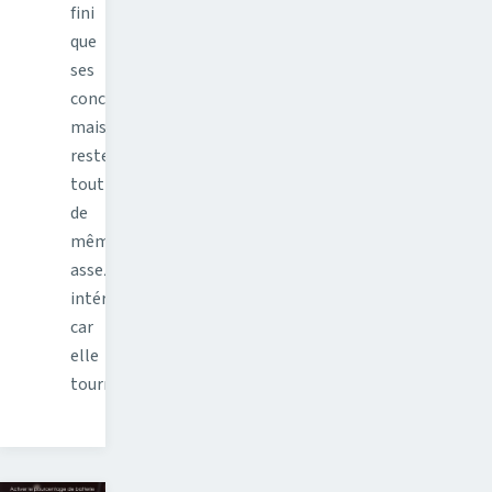
fini
que
ses
concurrentes
mais
reste
tout
de
même
assez
intéressante,
car
elle
tourne…