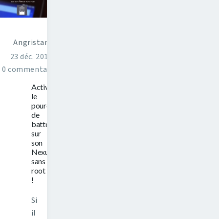
Angristan
23 déc. 2014
0 commentaires
Activer
le
pourcentage
de
batterie
sur
son
Nexus
sans
root
!
Si
il