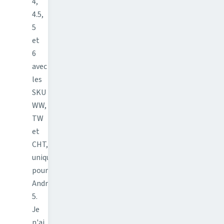
4,
4.5,
5
et
6
avec
les
SKU
WW,
TW
et
CHT,
uniquement
pour
Android
5.
Je
n'ai