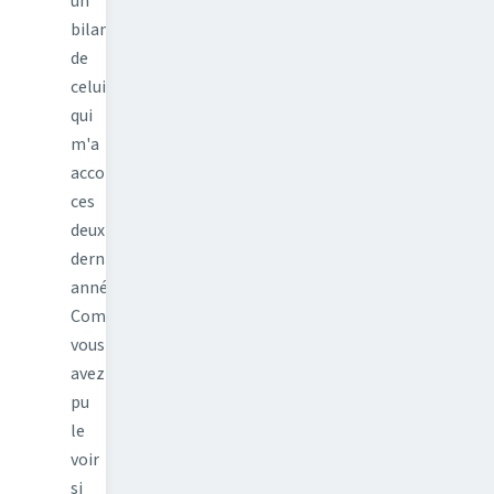
un
bilan
de
celui
qui
m'a
accompagné
ces
deux
dernières
années.
Comme
vous
avez
pu
le
voir
si