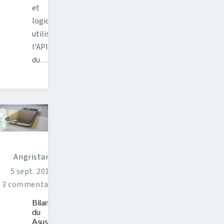
et
logiciels
utilisant
l'API
du…
Angristan
5 sept. 2016
3 commentaires
Bilan
du
Asus