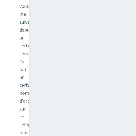
vous
me
suivez
depuis
un
certain
temps,
j'ai
fait
un
certain
nombre
d'articles
sur
ce
téléphone
mais