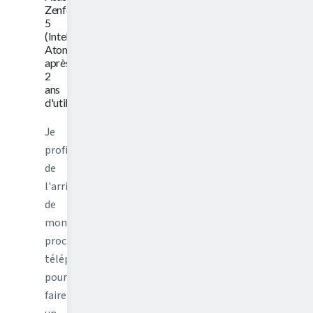
Zenfone
5
(Intel
Atom)
après
2
ans
d'utilisation
Je
profite
de
l'arrivée
de
mon
prochain
téléphone
pour
faire