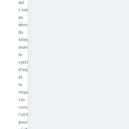
qui
s'exécute
au
démarrage
du
téléphone,
avant
le
système
d'exploitation
et
le
noyau.
Les
constructeurs
l'utilisent
pour