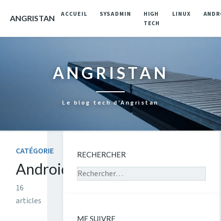
ACCUEIL
SYSADMIN
HIGH
LINUX
ANDR
ANGRISTAN
TECH
ANGRISTAN
Le blog tech d'Angristan
CATÉGORIE
RECHERCHER
Android
Rechercher sur le site
16
articles
ME SUIVRE