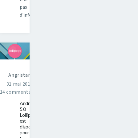
pas
d'informations…
Angristan
31 mai 2015
14 commentaires
Android
5.0
Lollipop
est
disponible
pour