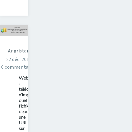
Angristan
22 déc. 2014
0 commentaires
Webget
:
télécharger
n'importe
quel
fichier
depuis
une
URL
sur