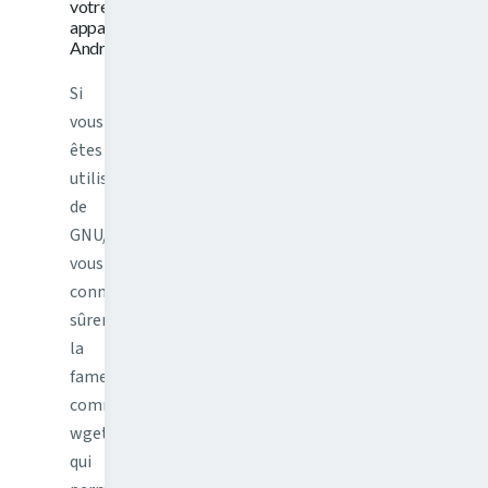
votre
appareil
Android
Si
vous
êtes
utilisateur
de
GNU/Linux,
vous
connaissez
sûrement
la
fameuse
commande
wget,
qui