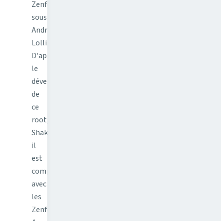
Zenfone
sous
Android
Lollipop.
D'après
le
développeur
de
ce
root,
Shakalaca,
il
est
compatible
avec
les
Zenfone