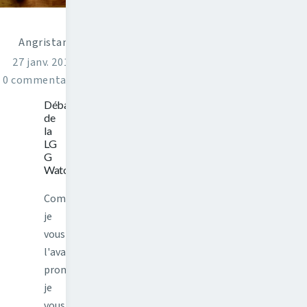
Angristan
27 janv. 2015
0 commentaires
Déballage
de
la
LG
G
Watch
Comme
je
vous
l'avais
promis,
je
vous