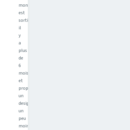
montre
est
sortie
il
y
a
plus
de
6
mois
et
propose
un
design
un
peu
moins