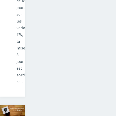
deux
jours
sur
les
variantes
TW,
la
mise
à
jour
est
sortie
ce…