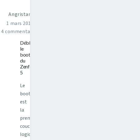
Angristan
1 mars 2016
4 commentaires
Débloquer
le
bootloader
du
Zenfone
5
Le
bootloader
est
la
première
couche
logicielle