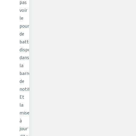
pas
voir
le
pourcentage
de
batterie
disponible
dans
la
barre
de
notifications.
Et
la
mise
à
jour