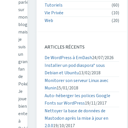
parlé
Tutoriels
(60)
sur
Vie Privée
(10)
mon
Web
(20)
blog,
mais
je
suis
ARTICLES RÉCENTS
un
De WordPress à EmDash
24/07/2026
grand
Installer un pod diaspora* sous
fan
Debian et Ubuntu
13/02/2018
de
Monitorer son serveur Linux avec
Pokémon.
Munin
15/01/2018
Je
Auto-héberger les polices Google
joue
Fonts sur WordPress
19/11/2017
bien
Nettoyer la base de données de
entenu
Mastodon après la mise à jour en
à
2.0.0
19/10/2017