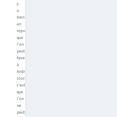
y
a
bien
un
reproche
que
l'on
peut
faire
à
Android
stock
c'est
que
l'on
ne
peut