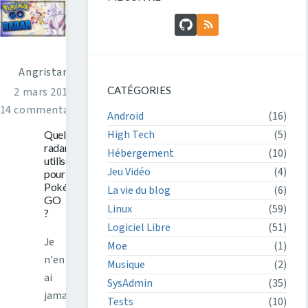
GitHub
Flux RSS
Angristan
CATÉGORIES
2 mars 2017
14 commentaires
Android
(16)
High Tech
(5)
Quel
radar
Hébergement
(10)
utiliser
Jeu Vidéo
(4)
pour
Pokémon
La vie du blog
(6)
GO
Linux
(59)
?
Logiciel Libre
(51)
Je
Moe
(1)
n'en
Musique
(2)
ai
SysAdmin
(35)
jamais
Tests
(10)